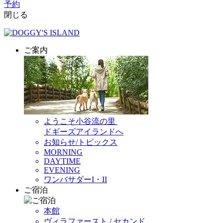
予約
閉じる
ご案内
ようこそ小谷流の里
ドギーズアイランドへ
お知らせ/トピックス
MORNING
DAYTIME
EVENING
ワンバサダーI・II
ご宿泊
本館
ヴィラファースト / セカンド