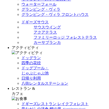
ウォーターフォール
グランピング・ヴィラ
グランピング・ヴィラ フロントハウス
ドギーズサウス
サウスウイング
アクアテラス
ファミリーロッジ フォレストテラス
カーサブランカ
アクティビティ
ドッグラン
四季の花径
ドッグプール・
じゃぶじゃぶ池
日帰り利用
八街レンタルステーション
レストラン &
カフェ
ドギーズレストラン レイクフォレスト
昔ながらの洋食 蜩の里
[Grand Opening Soon]