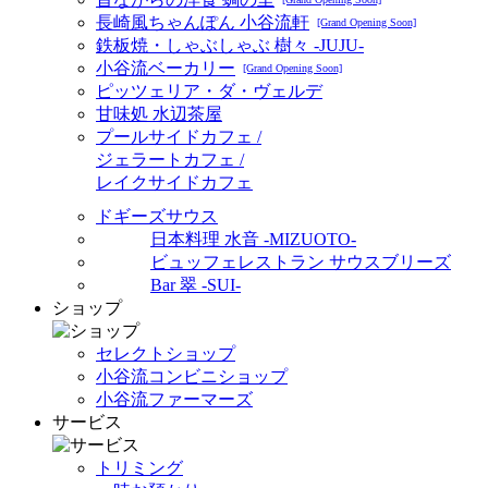
長崎風ちゃんぽん 小谷流軒
[Grand Opening Soon]
鉄板焼・しゃぶしゃぶ 樹々 -JUJU-
小谷流ベーカリー
[Grand Opening Soon]
ピッツェリア・ダ・ヴェルデ
甘味処 水辺茶屋
プールサイドカフェ /
ジェラートカフェ /
レイクサイドカフェ
ドギーズサウス
日本料理 水音 -MIZUOTO-
ビュッフェレストラン サウスブリーズ
Bar 翠 -SUI-
ショップ
セレクトショップ
小谷流コンビニショップ
小谷流ファーマーズ
サービス
トリミング