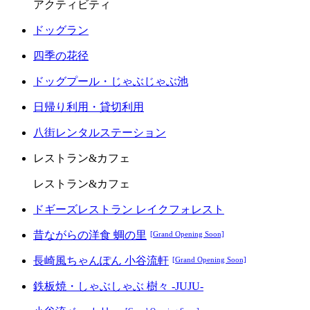
アクティビティ
ドッグラン
四季の花径
ドッグプール・じゃぶじゃぶ池
日帰り利用・貸切利用
八街レンタルステーション
レストラン&カフェ
レストラン&カフェ
ドギーズレストラン レイクフォレスト
昔ながらの洋食 蜩の里
[Grand Opening Soon]
長崎風ちゃんぽん 小谷流軒
[Grand Opening Soon]
鉄板焼・しゃぶしゃぶ 樹々 -JUJU-