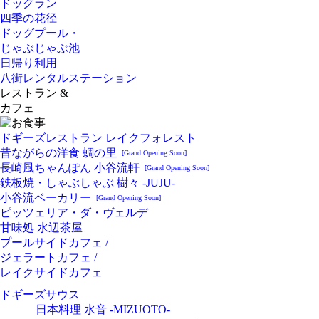
ドッグラン
四季の花径
ドッグプール・
じゃぶじゃぶ池
日帰り利用
八街レンタルステーション
レストラン &
カフェ
ドギーズレストラン レイクフォレスト
昔ながらの洋食 蜩の里
[Grand Opening Soon]
長崎風ちゃんぽん 小谷流軒
[Grand Opening Soon]
鉄板焼・しゃぶしゃぶ 樹々 -JUJU-
小谷流ベーカリー
[Grand Opening Soon]
ピッツェリア・ダ・ヴェルデ
甘味処 水辺茶屋
プールサイドカフェ /
ジェラートカフェ /
レイクサイドカフェ
ドギーズサウス
日本料理 水音 -MIZUOTO-