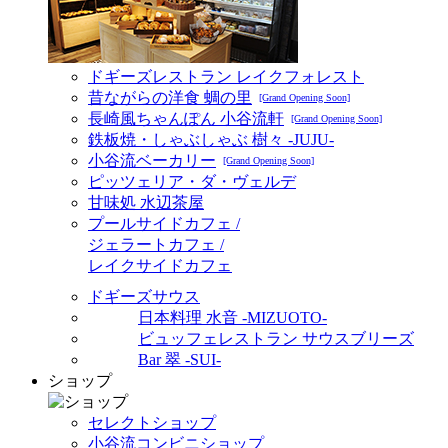
ドギーズレストラン レイクフォレスト
昔ながらの洋食 蜩の里
[Grand Opening Soon]
長崎風ちゃんぽん 小谷流軒
[Grand Opening Soon]
鉄板焼・しゃぶしゃぶ 樹々 -JUJU-
小谷流ベーカリー
[Grand Opening Soon]
ピッツェリア・ダ・ヴェルデ
甘味処 水辺茶屋
プールサイドカフェ /
ジェラートカフェ /
レイクサイドカフェ
ドギーズサウス
日本料理 水音 -MIZUOTO-
ビュッフェレストラン サウスブリーズ
Bar 翠 -SUI-
ショップ
セレクトショップ
小谷流コンビニショップ