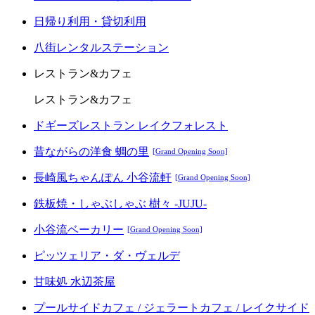
日帰り利用・貸切利用
八街レンタルステーション
レストラン&カフェ
レストラン&カフェ
ドギーズレストラン レイクフォレスト
昔ながらの洋食 蜩の里
[Grand Opening Soon]
長崎風ちゃんぽん 小谷流軒
[Grand Opening Soon]
鉄板焼・しゃぶしゃぶ 樹々 -JUJU-
小谷流ベーカリー
[Grand Opening Soon]
ピッツェリア・ダ・ヴェルデ
甘味処 水辺茶屋
プールサイドカフェ / ジェラートカフェ / レイクサイド