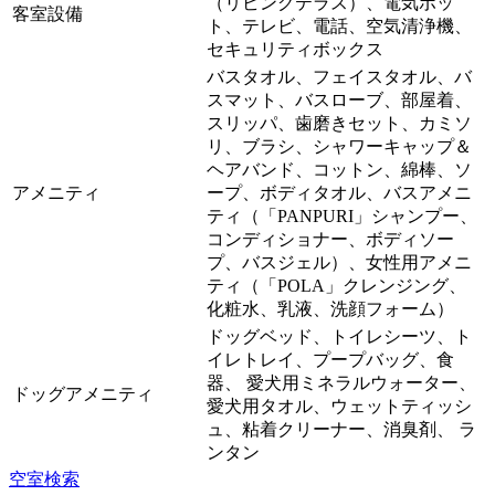
（リビングテラス）、電気ポッ
客室設備
ト、テレビ、電話、空気清浄機、
セキュリティボックス
バスタオル、フェイスタオル、バ
スマット、バスローブ、部屋着、
スリッパ、歯磨きセット、カミソ
リ、ブラシ、シャワーキャップ＆
ヘアバンド、コットン、綿棒、ソ
アメニティ
ープ、ボディタオル、バスアメニ
ティ（「PANPURI」シャンプー、
コンディショナー、ボディソー
プ、バスジェル）、女性用アメニ
ティ（「POLA」クレンジング、
化粧水、乳液、洗顔フォーム）
ドッグベッド、トイレシーツ、ト
イレトレイ、プープバッグ、食
器、 愛犬用ミネラルウォーター、
ドッグアメニティ
愛犬用タオル、ウェットティッシ
ュ、粘着クリーナー、消臭剤、 ラ
ンタン
空室検索