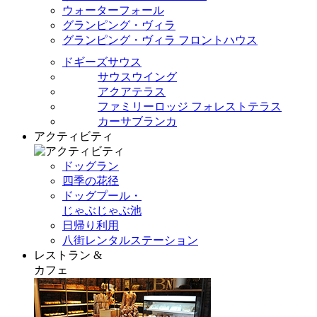
ウォーターフォール
グランピング・ヴィラ
グランピング・ヴィラ フロントハウス
ドギーズサウス
サウスウイング
アクアテラス
ファミリーロッジ フォレストテラス
カーサブランカ
アクティビティ
ドッグラン
四季の花径
ドッグプール・
じゃぶじゃぶ池
日帰り利用
八街レンタルステーション
レストラン &
カフェ