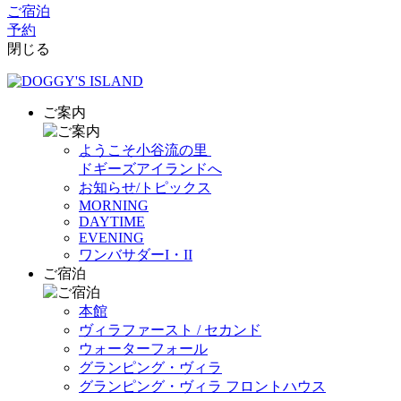
ご宿泊
予約
閉じる
ご案内
ようこそ小谷流の里
ドギーズアイランドへ
お知らせ/トピックス
MORNING
DAYTIME
EVENING
ワンバサダーI・II
ご宿泊
本館
ヴィラファースト / セカンド
ウォーターフォール
グランピング・ヴィラ
グランピング・ヴィラ フロントハウス