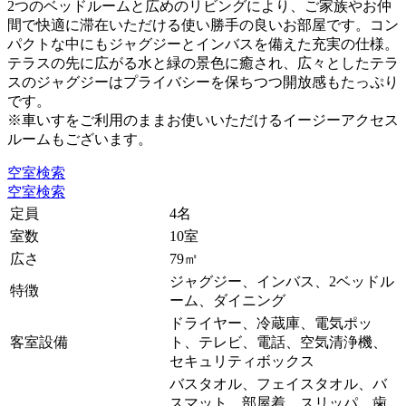
2つのベッドルームと広めのリビングにより、ご家族やお仲
間で快適に滞在いただける使い勝手の良いお部屋です。コン
パクトな中にもジャグジーとインバスを備えた充実の仕様。
テラスの先に広がる水と緑の景色に癒され、広々としたテラ
スのジャグジーはプライバシーを保ちつつ開放感もたっぷり
です。
※車いすをご利用のままお使いいただけるイージーアクセス
ルームもございます。
空室検索
空室検索
定員
4名
室数
10室
広さ
79㎡
ジャグジー、インバス、2ベッドル
特徴
ーム、ダイニング
ドライヤー、冷蔵庫、電気ポッ
客室設備
ト、テレビ、電話、空気清浄機、
セキュリティボックス
バスタオル、フェイスタオル、バ
スマット、部屋着、スリッパ、歯