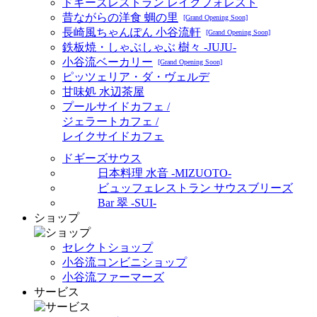
ドギーズレストラン レイクフォレスト
昔ながらの洋食 蜩の里
[Grand Opening Soon]
長崎風ちゃんぽん 小谷流軒
[Grand Opening Soon]
鉄板焼・しゃぶしゃぶ 樹々 -JUJU-
小谷流ベーカリー
[Grand Opening Soon]
ピッツェリア・ダ・ヴェルデ
甘味処 水辺茶屋
プールサイドカフェ /
ジェラートカフェ /
レイクサイドカフェ
ドギーズサウス
日本料理 水音 -MIZUOTO-
ビュッフェレストラン サウスブリーズ
Bar 翠 -SUI-
ショップ
セレクトショップ
小谷流コンビニショップ
小谷流ファーマーズ
サービス