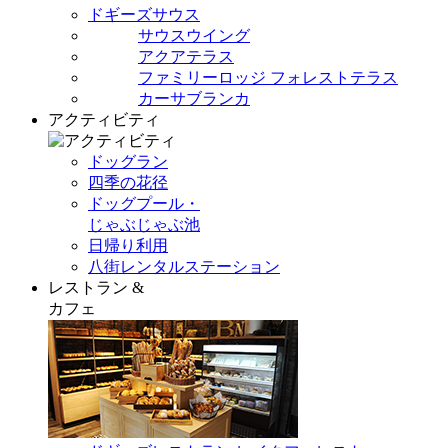
ドギーズサウス
サウスウイング
アクアテラス
ファミリーロッジ フォレストテラス
カーサブランカ
アクティビティ
ドッグラン
四季の花径
ドッグプール・
じゃぶじゃぶ池
日帰り利用
八街レンタルステーション
レストラン &
カフェ