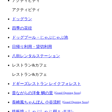
アクティビティ
アクティビティ
ドッグラン
四季の花径
ドッグプール・じゃぶじゃぶ池
日帰り利用・貸切利用
八街レンタルステーション
レストラン&カフェ
レストラン&カフェ
ドギーズレストラン レイクフォレスト
昔ながらの洋食 蜩の里
[Grand Opening Soon]
長崎風ちゃんぽん 小谷流軒
[Grand Opening Soon]
鉄板焼・しゃぶしゃぶ 樹々 -JUJU-