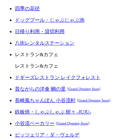
四季の花径
ドッグプール・じゃぶじゃぶ池
日帰り利用・貸切利用
八街レンタルステーション
レストラン&カフェ
レストラン&カフェ
ドギーズレストラン レイクフォレスト
昔ながらの洋食 蜩の里
[Grand Opening Soon]
長崎風ちゃんぽん 小谷流軒
[Grand Opening Soon]
鉄板焼・しゃぶしゃぶ 樹々 -JUJU-
小谷流ベーカリー
[Grand Opening Soon]
ピッツェリア・ダ・ヴェルデ