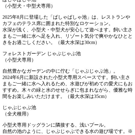
（小型犬・中型犬専用）
2025年8月に登場した「ぱしゃぱしゃ池」は、レストランや
カフェのテラス席に囲まれた特別なロケーション。
水深が浅く、小型犬・中型犬が安心して遊べます。飼い主さ
まもご一緒に水へ足を入れ、リゾート気分で爽やかなひとと
きをお過ごしください。（最大水深は30cm）
フォレストガーデン じゃぶじゃぶ池
（小型犬専用）
自然豊かなガーデンの中に佇む「じゃぶじゃぶ池」。
2024年6月に新設された小型犬専用スペースです。飼い主さ
まもご一緒に水へ入れるため、水遊びが初めての愛犬にもお
すすめ。木々の緑と水のせせらぎに包まれながら、優雅な時
間をお楽しみいただけます。（最大水深は35cm）
じゃぶじゃぶ池
（全犬種用）
小型犬専用ドッグランに隣接する、浅いプール。
自然の池のように、じゃぶじゃぶできる水の遊び場です。※