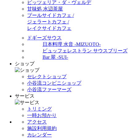
ピッツェリア・ダ・ヴェルデ
甘味処 水辺茶屋
プールサイドカフェ /
ジェラートカフェ /
レイクサイドカフェ
ドギーズサウス
日本料理 水音 -MIZUOTO-
ビュッフェレストラン サウスブリーズ
Bar 翠 -SUI-
ショップ
セレクトショップ
小谷流コンビニショップ
小谷流ファーマーズ
サービス
トリミング
一時お預かり
アクセス
施設利用規約
カレンダー