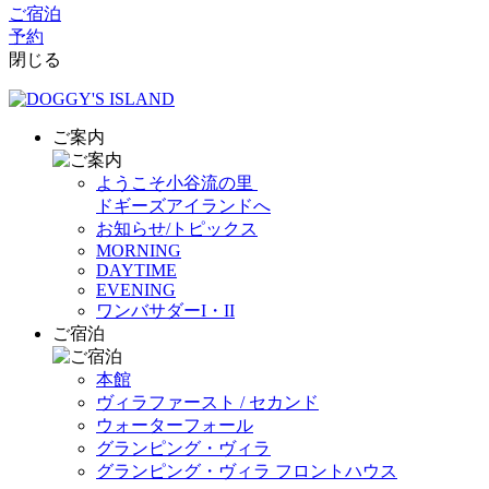
ご宿泊
予約
閉じる
ご案内
ようこそ小谷流の里
ドギーズアイランドへ
お知らせ/トピックス
MORNING
DAYTIME
EVENING
ワンバサダーI・II
ご宿泊
本館
ヴィラファースト / セカンド
ウォーターフォール
グランピング・ヴィラ
グランピング・ヴィラ フロントハウス