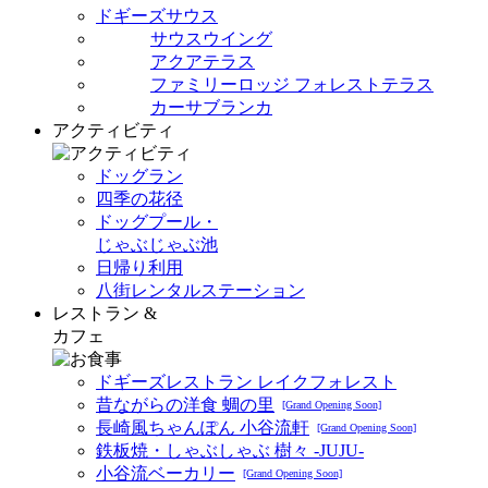
ドギーズサウス
サウスウイング
アクアテラス
ファミリーロッジ フォレストテラス
カーサブランカ
アクティビティ
ドッグラン
四季の花径
ドッグプール・
じゃぶじゃぶ池
日帰り利用
八街レンタルステーション
レストラン &
カフェ
ドギーズレストラン レイクフォレスト
昔ながらの洋食 蜩の里
[Grand Opening Soon]
長崎風ちゃんぽん 小谷流軒
[Grand Opening Soon]
鉄板焼・しゃぶしゃぶ 樹々 -JUJU-
小谷流ベーカリー
[Grand Opening Soon]