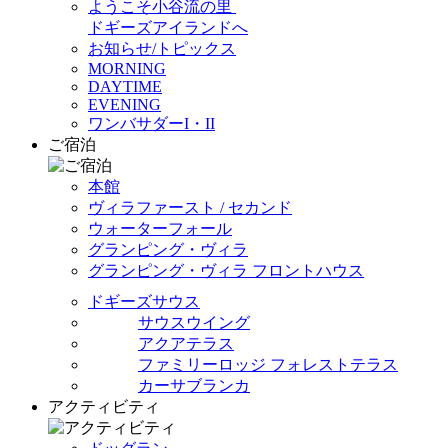
ようこそ小谷流の里
ドギーズアイランドへ
お知らせ/トピックス
MORNING
DAYTIME
EVENING
ワンバサダーI・II
ご宿泊
本館
ヴィラファースト / セカンド
ウォーターフォール
グランピング・ヴィラ
グランピング・ヴィラ フロントハウス
ドギーズサウス
サウスウイング
アクアテラス
ファミリーロッジ フォレストテラス
カーサブランカ
アクティビティ