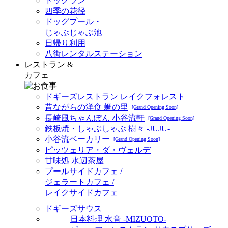
ドッグラン
四季の花径
ドッグプール・
じゃぶじゃぶ池
日帰り利用
八街レンタルステーション
レストラン &
カフェ
ドギーズレストラン レイクフォレスト
昔ながらの洋食 蜩の里
[Grand Opening Soon]
長崎風ちゃんぽん 小谷流軒
[Grand Opening Soon]
鉄板焼・しゃぶしゃぶ 樹々 -JUJU-
小谷流ベーカリー
[Grand Opening Soon]
ピッツェリア・ダ・ヴェルデ
甘味処 水辺茶屋
プールサイドカフェ /
ジェラートカフェ /
レイクサイドカフェ
ドギーズサウス
日本料理 水音 -MIZUOTO-