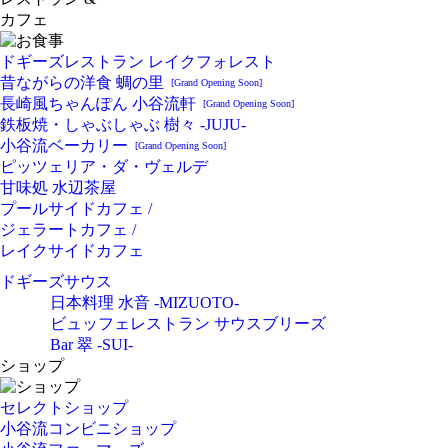
カフェ
ドギーズレストラン レイクフォレスト
昔ながらの洋食 蜩の里
[Grand Opening Soon]
長崎風ちゃんぽん 小谷流軒
[Grand Opening Soon]
鉄板焼・しゃぶしゃぶ 樹々 -JUJU-
小谷流ベーカリー
[Grand Opening Soon]
ピッツェリア・ダ・ヴェルデ
甘味処 水辺茶屋
プールサイドカフェ /
ジェラートカフェ /
レイクサイドカフェ
ドギーズサウス
日本料理 水音 -MIZUOTO-
ビュッフェレストラン サウスブリーズ
Bar 翠 -SUI-
ショップ
セレクトショップ
小谷流コンビニショップ