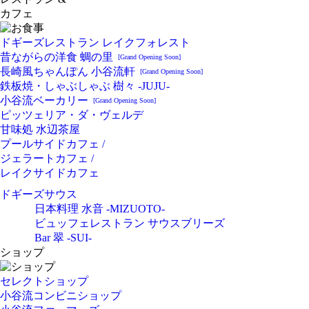
カフェ
ドギーズレストラン レイクフォレスト
昔ながらの洋食 蜩の里
[Grand Opening Soon]
長崎風ちゃんぽん 小谷流軒
[Grand Opening Soon]
鉄板焼・しゃぶしゃぶ 樹々 -JUJU-
小谷流ベーカリー
[Grand Opening Soon]
ピッツェリア・ダ・ヴェルデ
甘味処 水辺茶屋
プールサイドカフェ /
ジェラートカフェ /
レイクサイドカフェ
ドギーズサウス
日本料理 水音 -MIZUOTO-
ビュッフェレストラン サウスブリーズ
Bar 翠 -SUI-
ショップ
セレクトショップ
小谷流コンビニショップ