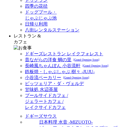
ドッグラン
四季の花径
ドッグプール・
じゃぶじゃぶ池
日帰り利用
八街レンタルステーション
レストラン &
カフェ
ドギーズレストラン レイクフォレスト
昔ながらの洋食 蜩の里
[Grand Opening Soon]
長崎風ちゃんぽん 小谷流軒
[Grand Opening Soon]
鉄板焼・しゃぶしゃぶ 樹々 -JUJU-
小谷流ベーカリー
[Grand Opening Soon]
ピッツェリア・ダ・ヴェルデ
甘味処 水辺茶屋
プールサイドカフェ /
ジェラートカフェ /
レイクサイドカフェ
ドギーズサウス
日本料理 水音 -MIZUOTO-