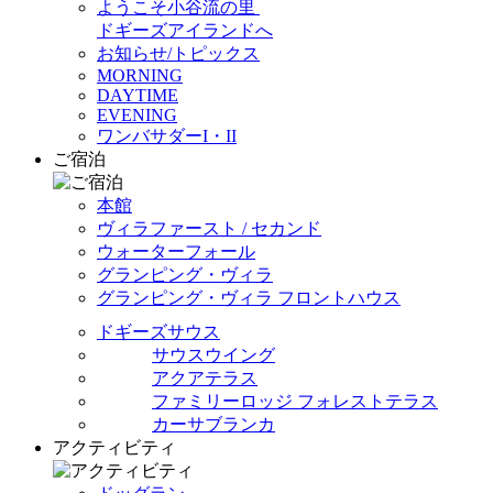
ようこそ小谷流の里
ドギーズアイランドへ
お知らせ/トピックス
MORNING
DAYTIME
EVENING
ワンバサダーI・II
ご宿泊
本館
ヴィラファースト / セカンド
ウォーターフォール
グランピング・ヴィラ
グランピング・ヴィラ フロントハウス
ドギーズサウス
サウスウイング
アクアテラス
ファミリーロッジ フォレストテラス
カーサブランカ
アクティビティ