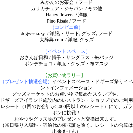
みかんのお茶会 / フード
カリカチュア・ジャパン / その他
Haney flowers / 洋服
Pino Risaia / フード
（コンビニ前）
dogwear.ozy / 洋服,・リード, グッズ, フード
大辞典.com / 洋服, グッズ
（イベントスペース）
おさんぽ日和 / 帽子・サングラス・缶バッジ
ボンデチョコ / 洋服・グッズ・布マスク
【お買い物ラリー】
（プレゼント抽選会場）
イベントスペース・ドギーズ祭りイベ
ントインフォメーション
グッズマーケットのお買い物で集めたスタンプや、
ドギーズアイランド施設内のレストラン・ショップでのご利用
レシート（1回のお会計が5,000円以上のレシート）にて、ガラ
ポンに挑戦！
おやつやグッズ等のプレゼントと交換出来ます。
（※日帰り入場料・宿泊代の領収証を除く。レシートの合算は
出来ません）