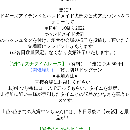
更に!!
ドギーズアイランドとハンドメイド犬部の公式アカウントをフ
ォローして、
#ドギーズ祭り2022
#ハンドメイド犬部
のハッシュタグを付け、愛犬や会場の様子を投稿して頂いた方
先着順にプレゼントがあります！！
(※各日数量限定。なくなり次第終了いたします。)
【“絆”キズナタイムレース】
（有料） 1走につき 500円
（開催場所）
貸し切りドッグラン
●参加方法●
直接会場にお越しください。
1頭ずつ順番にコースで走ってもらい、タイムを測定。
走行前に飼い主様が予測したタイムとの誤差が少なさを競うレ
ースです。
上位3位までの入賞ワンちゃんには、各日最後に【表彰】と景
品が！！
【愛犬のためのセミナー】