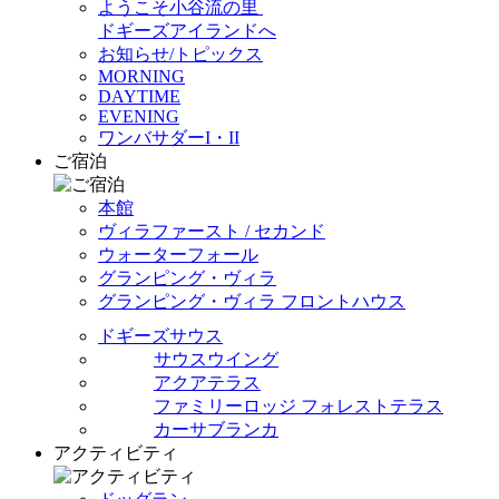
ようこそ小谷流の里
ドギーズアイランドへ
お知らせ/トピックス
MORNING
DAYTIME
EVENING
ワンバサダーI・II
ご宿泊
本館
ヴィラファースト / セカンド
ウォーターフォール
グランピング・ヴィラ
グランピング・ヴィラ フロントハウス
ドギーズサウス
サウスウイング
アクアテラス
ファミリーロッジ フォレストテラス
カーサブランカ
アクティビティ