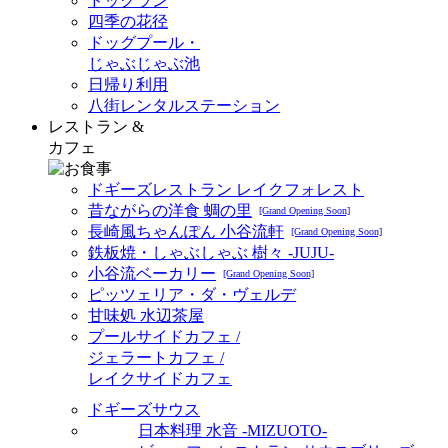
ドッグラン
四季の花径
ドッグプール・
じゃぶじゃぶ池
日帰り利用
八街レンタルステーション
レストラン &
カフェ
ドギーズレストラン レイクフォレスト
昔ながらの洋食 蜩の里
[Grand Opening Soon]
長崎風ちゃんぽん 小谷流軒
[Grand Opening Soon]
鉄板焼・しゃぶしゃぶ 樹々 -JUJU-
小谷流ベーカリー
[Grand Opening Soon]
ピッツェリア・ダ・ヴェルデ
甘味処 水辺茶屋
プールサイドカフェ /
ジェラートカフェ /
レイクサイドカフェ
ドギーズサウス
日本料理 水音 -MIZUOTO-