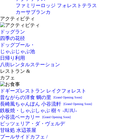
ファミリーロッジ フォレストテラス
カーサブランカ
アクティビティ
ドッグラン
四季の花径
ドッグプール・
じゃぶじゃぶ池
日帰り利用
八街レンタルステーション
レストラン &
カフェ
ドギーズレストラン レイクフォレスト
昔ながらの洋食 蜩の里
[Grand Opening Soon]
長崎風ちゃんぽん 小谷流軒
[Grand Opening Soon]
鉄板焼・しゃぶしゃぶ 樹々 -JUJU-
小谷流ベーカリー
[Grand Opening Soon]
ピッツェリア・ダ・ヴェルデ
甘味処 水辺茶屋
プールサイドカフェ /