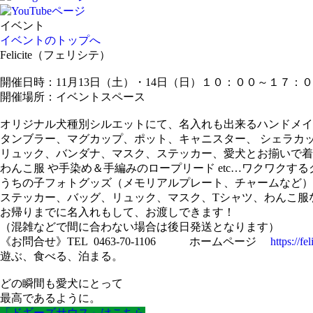
イベント
イベントのトップへ
Felicite（フェリシテ）
開催日時：11月13日（土）・14日（日）１０：００～１７：
開催場所：イベントスペース
オリジナル犬種別シルエットにて、名入れも出来るハンドメイ
タンブラー、マグカップ、ポット、キャニスター、 シェラカ
リュック、バンダナ、マスク、ステッカー、愛犬とお揃いで着
わんこ服 や手染め＆手編みのロープリード etc…ワクワクす
うちの子フォトグッズ（メモリアルプレート、チャームなど）
ステッカー、バッグ、リュック、マスク、Tシャツ、わんこ服
お帰りまでに名入れもして、お渡しできます！
（混雑などで間に合わない場合は後日発送となります）
《お問合せ》TEL 0463-70-1106 ホームページ
https://fel
遊ぶ、食べる、泊まる。
どの瞬間も愛犬にとって
最高であるように。
「ドギーズサウス」はこちら