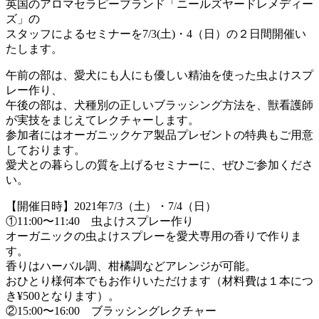
英国のアロマセラピーブランド「ニールズヤードレメディー
ズ」の
スタッフによるセミナーを7/3(土)・4（日）の２日間開催い
たします。
午前の部は、愛犬にも人にも優しい精油を使った虫よけスプ
レー作り、
午後の部は、犬種別の正しいブラッシング方法を、獣看護師
が実技をまじえてレクチャーします。
参加者にはオーガニックケア製品プレゼントの特典もご用意
しております。
愛犬との暮らしの質を上げるセミナーに、ぜひご参加くださ
い。
【開催日時】2021年7/3（土）・7/4（日）
①11:00〜11:40 虫よけスプレー作り
オーガニックの虫よけスプレーを愛犬専用の香りで作りま
す。
香りはハーバル調、柑橘調などアレンジが可能。
おひとり様何本でもお作りいただけます（材料費は１本につ
き¥500となります）。
②15:00〜16:00 ブラッシングレクチャー