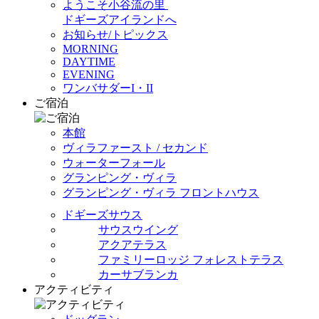
ようこそ小谷流の里
ドギーズアイランドへ
お知らせ/トピックス
MORNING
DAYTIME
EVENING
ワンバサダーI・II
ご宿泊
本館
ヴィラファースト / セカンド
ウォーターフォール
グランピング・ヴィラ
グランピング・ヴィラ フロントハウス
ドギーズサウス
サウスウイング
アクアテラス
ファミリーロッジ フォレストテラス
カーサブランカ
アクティビティ