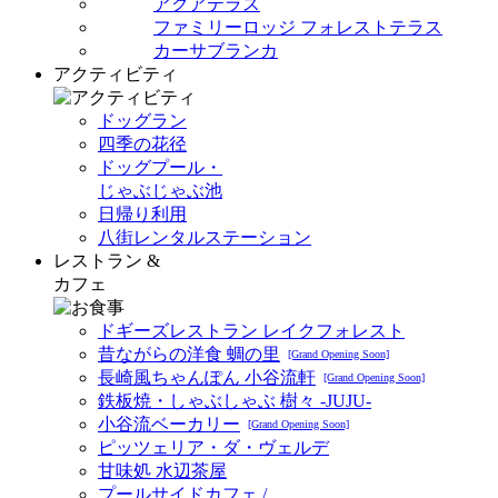
アクアテラス
ファミリーロッジ フォレストテラス
カーサブランカ
アクティビティ
ドッグラン
四季の花径
ドッグプール・
じゃぶじゃぶ池
日帰り利用
八街レンタルステーション
レストラン &
カフェ
ドギーズレストラン レイクフォレスト
昔ながらの洋食 蜩の里
[Grand Opening Soon]
長崎風ちゃんぽん 小谷流軒
[Grand Opening Soon]
鉄板焼・しゃぶしゃぶ 樹々 -JUJU-
小谷流ベーカリー
[Grand Opening Soon]
ピッツェリア・ダ・ヴェルデ
甘味処 水辺茶屋
プールサイドカフェ /