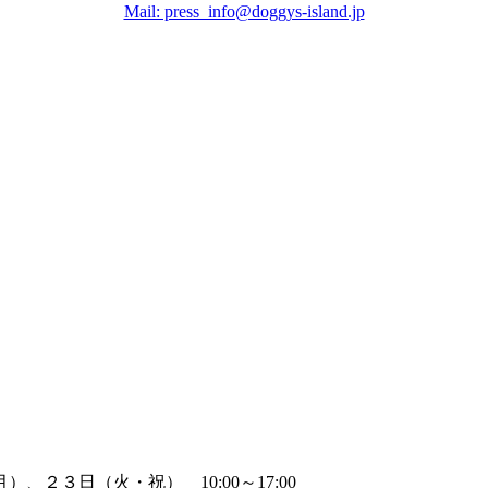
Mail: press_info@doggys-island.jp
２３日（火・祝） 10:00～17:00