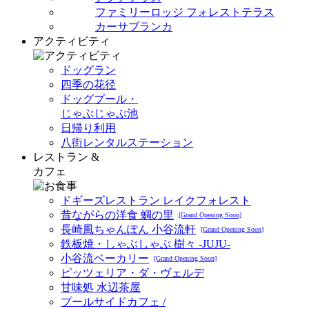
ファミリーロッジ フォレストテラス
カーサブランカ
アクティビティ
ドッグラン
四季の花径
ドッグプール・
じゃぶじゃぶ池
日帰り利用
八街レンタルステーション
レストラン &
カフェ
ドギーズレストラン レイクフォレスト
昔ながらの洋食 蜩の里
[Grand Opening Soon]
長崎風ちゃんぽん 小谷流軒
[Grand Opening Soon]
鉄板焼・しゃぶしゃぶ 樹々 -JUJU-
小谷流ベーカリー
[Grand Opening Soon]
ピッツェリア・ダ・ヴェルデ
甘味処 水辺茶屋
プールサイドカフェ /