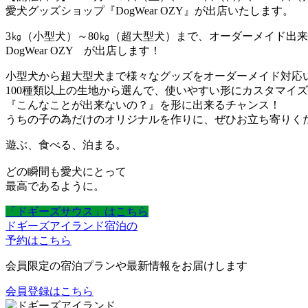
愛犬グッズショップ『DogWear OZY』が出店いたします。
3㎏（小型犬）～80㎏（超大型犬）まで、オーダーメイド出
DogWear OZY が出店します！
小型犬から超大型犬まで様々なグッズをオーダーメイド対応
100種類以上の生地から選んで、使いやすい形にカスタマイ
『こんなことが出来ないの？』を形に出来るチャンス！
うちの子の為だけのオリジナルを作りに、ぜひお立ち寄りくだ
遊ぶ、食べる、泊まる。
どの瞬間も愛犬にとって
最高であるように。
「ドギーズサウス」はこちら
ドギーズアイランド宿泊の
予約はこちら
会員限定の宿泊プランや最新情報をお届けします
会員登録はこちら