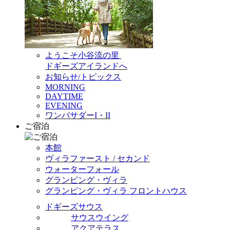
ようこそ小谷流の里
ドギーズアイランドへ
お知らせ/トピックス
MORNING
DAYTIME
EVENING
ワンバサダーI・II
ご宿泊
本館
ヴィラファースト / セカンド
ウォーターフォール
グランピング・ヴィラ
グランピング・ヴィラ フロントハウス
ドギーズサウス
サウスウイング
アクアテラス