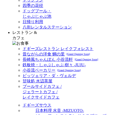
ドッグラン
四季の花径
ドッグプール・
じゃぶじゃぶ池
日帰り利用
八街レンタルステーション
レストラン &
カフェ
ドギーズレストラン レイクフォレスト
昔ながらの洋食 蜩の里
[Grand Opening Soon]
長崎風ちゃんぽん 小谷流軒
[Grand Opening Soon]
鉄板焼・しゃぶしゃぶ 樹々 -JUJU-
小谷流ベーカリー
[Grand Opening Soon]
ピッツェリア・ダ・ヴェルデ
甘味処 水辺茶屋
プールサイドカフェ /
ジェラートカフェ /
レイクサイドカフェ
ドギーズサウス
日本料理 水音 -MIZUOTO-