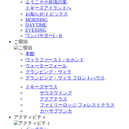
ようこそ小谷流の里
ドギーズアイランドへ
お知らせ/トピックス
MORNING
DAYTIME
EVENING
ワンバサダーI・II
ご宿泊
本館
ヴィラファースト / セカンド
ウォーターフォール
グランピング・ヴィラ
グランピング・ヴィラ フロントハウス
ドギーズサウス
サウスウイング
アクアテラス
ファミリーロッジ フォレストテラス
カーサブランカ
アクティビティ