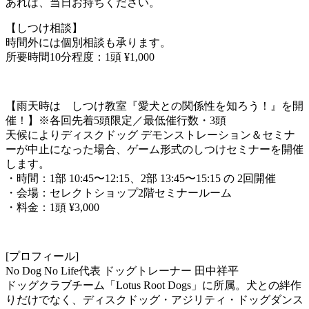
あれば、当日お持ちください。
【しつけ相談】
時間外には個別相談も承ります。
所要時間10分程度：1頭 ¥1,000
【雨天時は しつけ教室『愛犬との関係性を知ろう！』を開
催！】※各回先着5頭限定／最低催行数・3頭
天候によりディスクドッグ デモンストレーション＆セミナ
ーが中止になった場合、ゲーム形式のしつけセミナーを開催
します。
・時間：1部 10:45〜12:15、2部 13:45〜15:15 の 2回開催
・会場：セレクトショップ2階セミナールーム
・料金：1頭 ¥3,000
[プロフィール]
No Dog No Life代表 ドッグトレーナー 田中祥平
ドッグクラブチーム「Lotus Root Dogs」に所属。犬との絆作
りだけでなく、ディスクドッグ・アジリティ・ドッグダンス