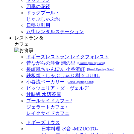
ドッグラン
四季の花径
ドッグプール・
じゃぶじゃぶ池
日帰り利用
八街レンタルステーション
レストラン &
カフェ
ドギーズレストラン レイクフォレスト
昔ながらの洋食 蜩の里
[Grand Opening Soon]
長崎風ちゃんぽん 小谷流軒
[Grand Opening Soon]
鉄板焼・しゃぶしゃぶ 樹々 -JUJU-
小谷流ベーカリー
[Grand Opening Soon]
ピッツェリア・ダ・ヴェルデ
甘味処 水辺茶屋
プールサイドカフェ /
ジェラートカフェ /
レイクサイドカフェ
ドギーズサウス
日本料理 水音 -MIZUOTO-