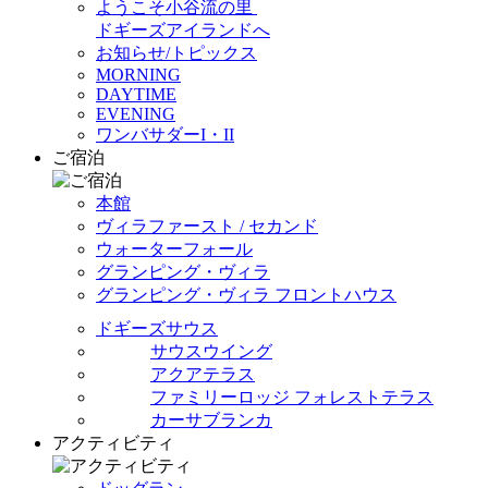
ようこそ小谷流の里
ドギーズアイランドへ
お知らせ/トピックス
MORNING
DAYTIME
EVENING
ワンバサダーI・II
ご宿泊
本館
ヴィラファースト / セカンド
ウォーターフォール
グランピング・ヴィラ
グランピング・ヴィラ フロントハウス
ドギーズサウス
サウスウイング
アクアテラス
ファミリーロッジ フォレストテラス
カーサブランカ
アクティビティ