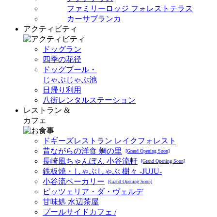
ファミリーロッジ フォレストテラス
カーサブランカ
アクティビティ
ドッグラン
四季の花径
ドッグプール・
じゃぶじゃぶ池
日帰り利用
八街レンタルステーション
レストラン &
カフェ
ドギーズレストラン レイクフォレスト
昔ながらの洋食 蜩の里
[Grand Opening Soon]
長崎風ちゃんぽん 小谷流軒
[Grand Opening Soon]
鉄板焼・しゃぶしゃぶ 樹々 -JUJU-
小谷流ベーカリー
[Grand Opening Soon]
ピッツェリア・ダ・ヴェルデ
甘味処 水辺茶屋
プールサイドカフェ /