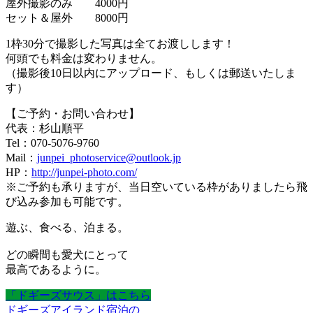
屋外撮影のみ 4000円
セット＆屋外 8000円
1枠30分で撮影した写真は全てお渡しします！
何頭でも料金は変わりません。
（撮影後10日以内にアップロード、もしくは郵送いたしま
す）
【ご予約・お問い合わせ】
代表：杉山順平
Tel：070-5076-9760
Mail：
junpei_photoservice@outlook.jp
HP：
http://junpei-photo.com/
※ご予約も承りますが、当日空いている枠がありましたら飛
び込み参加も可能です。
遊ぶ、食べる、泊まる。
どの瞬間も愛犬にとって
最高であるように。
「ドギーズサウス」はこちら
ドギーズアイランド宿泊の