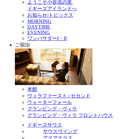
ようこそ小谷流の里
ドギーズアイランドへ
お知らせ/トピックス
MORNING
DAYTIME
EVENING
ワンバサダーI・II
ご宿泊
本館
ヴィラファースト / セカンド
ウォーターフォール
グランピング・ヴィラ
グランピング・ヴィラ フロントハウス
ドギーズサウス
サウスウイング
アクアテラス