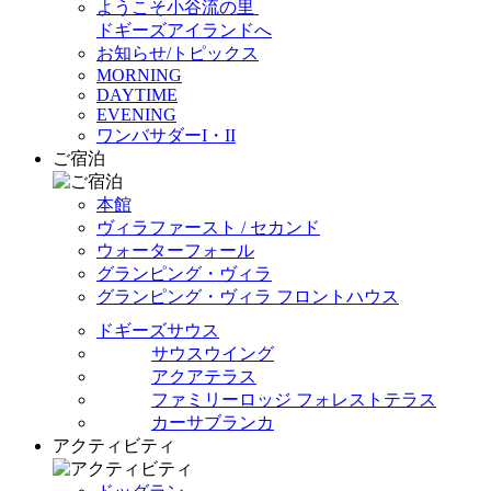
ようこそ小谷流の里
ドギーズアイランドへ
お知らせ/トピックス
MORNING
DAYTIME
EVENING
ワンバサダーI・II
ご宿泊
本館
ヴィラファースト / セカンド
ウォーターフォール
グランピング・ヴィラ
グランピング・ヴィラ フロントハウス
ドギーズサウス
サウスウイング
アクアテラス
ファミリーロッジ フォレストテラス
カーサブランカ
アクティビティ