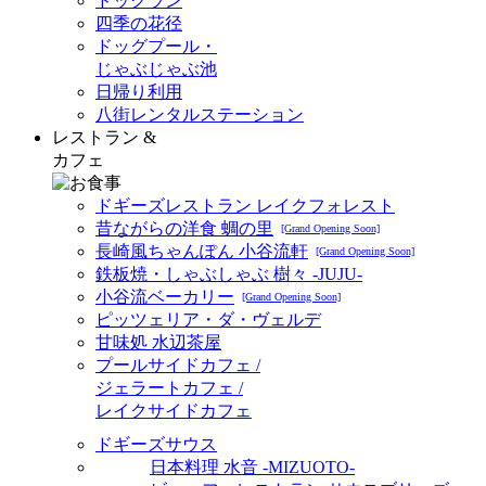
ドッグラン
四季の花径
ドッグプール・
じゃぶじゃぶ池
日帰り利用
八街レンタルステーション
レストラン &
カフェ
ドギーズレストラン レイクフォレスト
昔ながらの洋食 蜩の里
[Grand Opening Soon]
長崎風ちゃんぽん 小谷流軒
[Grand Opening Soon]
鉄板焼・しゃぶしゃぶ 樹々 -JUJU-
小谷流ベーカリー
[Grand Opening Soon]
ピッツェリア・ダ・ヴェルデ
甘味処 水辺茶屋
プールサイドカフェ /
ジェラートカフェ /
レイクサイドカフェ
ドギーズサウス
日本料理 水音 -MIZUOTO-