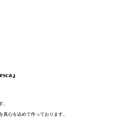
sca』
ます。
ドを真心を込めて作っております。