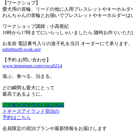
【ワークショプ】
愛犬用の首輪、リードの他に人用ブレスレットやキーホルダ
わんちゃんの首輪とお揃いでブレスレットやキーホルダーは
ワークショップ講師：小高亜紀
10時から17時までにいらっしゃいましたら 随時お作りいただけ
お名前 電話番号入りの迷子札を当日 オーダーにて承ります。
mfmfmoffi.ocnk.net/
【予約 お問い合わせ】
www.instagram.com/cesca0214
遊ぶ、食べる、泊まる。
どの瞬間も愛犬にとって
最高であるように。
「ドギーズサウス」はこちら
ドギーズアイランド宿泊の
予約はこちら
会員限定の宿泊プランや最新情報をお届けします