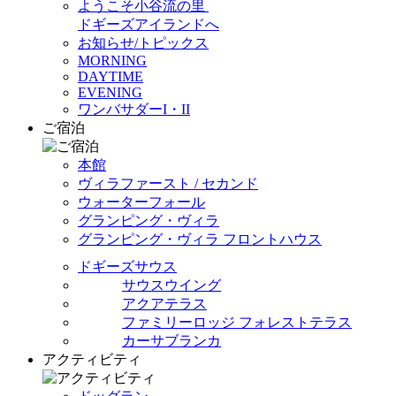
ようこそ小谷流の里
ドギーズアイランドへ
お知らせ/トピックス
MORNING
DAYTIME
EVENING
ワンバサダーI・II
ご宿泊
本館
ヴィラファースト / セカンド
ウォーターフォール
グランピング・ヴィラ
グランピング・ヴィラ フロントハウス
ドギーズサウス
サウスウイング
アクアテラス
ファミリーロッジ フォレストテラス
カーサブランカ
アクティビティ