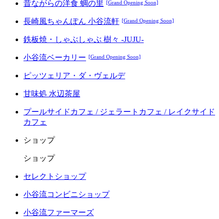
昔ながらの洋食 蜩の里
[Grand Opening Soon]
長崎風ちゃんぽん 小谷流軒
[Grand Opening Soon]
鉄板焼・しゃぶしゃぶ 樹々 -JUJU-
小谷流ベーカリー
[Grand Opening Soon]
ピッツェリア・ダ・ヴェルデ
甘味処 水辺茶屋
プールサイドカフェ / ジェラートカフェ / レイクサイド
カフェ
ショップ
ショップ
セレクトショップ
小谷流コンビニショップ
小谷流ファーマーズ