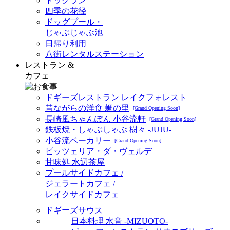
ドッグラン
四季の花径
ドッグプール・
じゃぶじゃぶ池
日帰り利用
八街レンタルステーション
レストラン &
カフェ
ドギーズレストラン レイクフォレスト
昔ながらの洋食 蜩の里
[Grand Opening Soon]
長崎風ちゃんぽん 小谷流軒
[Grand Opening Soon]
鉄板焼・しゃぶしゃぶ 樹々 -JUJU-
小谷流ベーカリー
[Grand Opening Soon]
ピッツェリア・ダ・ヴェルデ
甘味処 水辺茶屋
プールサイドカフェ /
ジェラートカフェ /
レイクサイドカフェ
ドギーズサウス
日本料理 水音 -MIZUOTO-