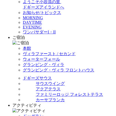
ようこそ小谷流の里
ドギーズアイランドへ
お知らせ/トピックス
MORNING
DAYTIME
EVENING
ワンバサダーI・II
ご宿泊
本館
ヴィラファースト / セカンド
ウォーターフォール
グランピング・ヴィラ
グランピング・ヴィラ フロントハウス
ドギーズサウス
サウスウイング
アクアテラス
ファミリーロッジ フォレストテラス
カーサブランカ
アクティビティ