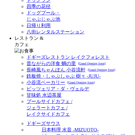
ドッグラン
四季の花径
ドッグプール・
じゃぶじゃぶ池
日帰り利用
八街レンタルステーション
レストラン &
カフェ
ドギーズレストラン レイクフォレスト
昔ながらの洋食 蜩の里
[Grand Opening Soon]
長崎風ちゃんぽん 小谷流軒
[Grand Opening Soon]
鉄板焼・しゃぶしゃぶ 樹々 -JUJU-
小谷流ベーカリー
[Grand Opening Soon]
ピッツェリア・ダ・ヴェルデ
甘味処 水辺茶屋
プールサイドカフェ /
ジェラートカフェ /
レイクサイドカフェ
ドギーズサウス
日本料理 水音 -MIZUOTO-