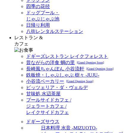
ドッグラン
四季の花径
ドッグプール・
じゃぶじゃぶ池
日帰り利用
八街レンタルステーション
レストラン &
カフェ
ドギーズレストラン レイクフォレスト
昔ながらの洋食 蜩の里
[Grand Opening Soon]
長崎風ちゃんぽん 小谷流軒
[Grand Opening Soon]
鉄板焼・しゃぶしゃぶ 樹々 -JUJU-
小谷流ベーカリー
[Grand Opening Soon]
ピッツェリア・ダ・ヴェルデ
甘味処 水辺茶屋
プールサイドカフェ /
ジェラートカフェ /
レイクサイドカフェ
ドギーズサウス
日本料理 水音 -MIZUOTO-