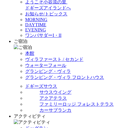
ようこそ小谷流の里
ドギーズアイランドへ
お知らせ/トピックス
MORNING
DAYTIME
EVENING
ワンバサダーI・II
ご宿泊
本館
ヴィラファースト / セカンド
ウォーターフォール
グランピング・ヴィラ
グランピング・ヴィラ フロントハウス
ドギーズサウス
サウスウイング
アクアテラス
ファミリーロッジ フォレストテラス
カーサブランカ
アクティビティ