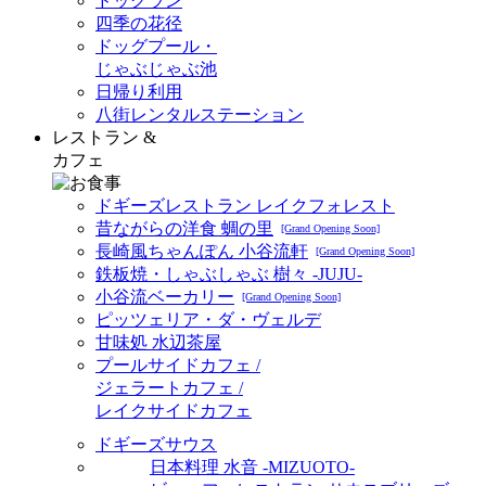
ドッグラン
四季の花径
ドッグプール・
じゃぶじゃぶ池
日帰り利用
八街レンタルステーション
レストラン &
カフェ
ドギーズレストラン レイクフォレスト
昔ながらの洋食 蜩の里
[Grand Opening Soon]
長崎風ちゃんぽん 小谷流軒
[Grand Opening Soon]
鉄板焼・しゃぶしゃぶ 樹々 -JUJU-
小谷流ベーカリー
[Grand Opening Soon]
ピッツェリア・ダ・ヴェルデ
甘味処 水辺茶屋
プールサイドカフェ /
ジェラートカフェ /
レイクサイドカフェ
ドギーズサウス
日本料理 水音 -MIZUOTO-