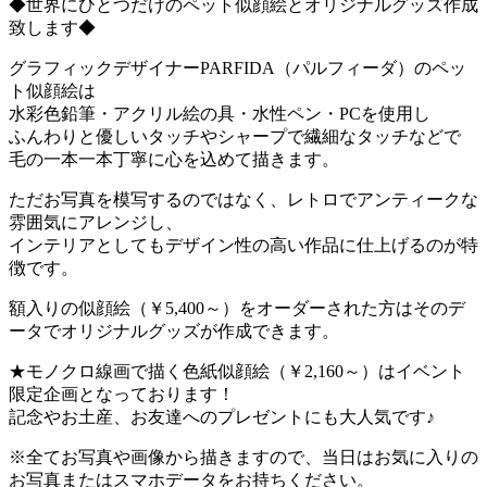
◆世界にひとつだけのペット似顔絵とオリジナルグッズ作成
致します◆
グラフィックデザイナーPARFIDA（パルフィーダ）のペッ
ト似顔絵は
水彩色鉛筆・アクリル絵の具・水性ペン・PCを使用し
ふんわりと優しいタッチやシャープで繊細なタッチなどで
毛の一本一本丁寧に心を込めて描きます。
ただお写真を模写するのではなく、レトロでアンティークな
雰囲気にアレンジし、
インテリアとしてもデザイン性の高い作品に仕上げるのが特
徴です。
額入りの似顔絵（￥5,400～）をオーダーされた方はそのデ
ータでオリジナルグッズが作成できます。
★モノクロ線画で描く色紙似顔絵（￥2,160～）はイベント
限定企画となっております！
記念やお土産、お友達へのプレゼントにも大人気です♪
※全てお写真や画像から描きますので、当日はお気に入りの
お写真またはスマホデータをお持ちください。