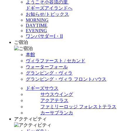
ようこそ小谷流の里
ドギーズアイランドへ
お知らせ/トピックス
MORNING
DAYTIME
EVENING
ワンバサダーI・II
ご宿泊
本館
ヴィラファースト / セカンド
ウォーターフォール
グランピング・ヴィラ
グランピング・ヴィラ フロントハウス
ドギーズサウス
サウスウイング
アクアテラス
ファミリーロッジ フォレストテラス
カーサブランカ
アクティビティ