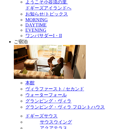
ようこそ小谷流の里
ドギーズアイランドへ
お知らせ/トピックス
MORNING
DAYTIME
EVENING
ワンバサダーI・II
ご宿泊
本館
ヴィラファースト / セカンド
ウォーターフォール
グランピング・ヴィラ
グランピング・ヴィラ フロントハウス
ドギーズサウス
サウスウイング
アクアテラス