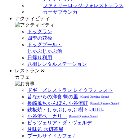
ファミリーロッジ フォレストテラス
カーサブランカ
アクティビティ
ドッグラン
四季の花径
ドッグプール・
じゃぶじゃぶ池
日帰り利用
八街レンタルステーション
レストラン &
カフェ
ドギーズレストラン レイクフォレスト
昔ながらの洋食 蜩の里
[Grand Opening Soon]
長崎風ちゃんぽん 小谷流軒
[Grand Opening Soon]
鉄板焼・しゃぶしゃぶ 樹々 -JUJU-
小谷流ベーカリー
[Grand Opening Soon]
ピッツェリア・ダ・ヴェルデ
甘味処 水辺茶屋
プールサイドカフェ /