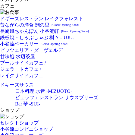
カフェ
ドギーズレストラン レイクフォレスト
昔ながらの洋食 蜩の里
[Grand Opening Soon]
長崎風ちゃんぽん 小谷流軒
[Grand Opening Soon]
鉄板焼・しゃぶしゃぶ 樹々 -JUJU-
小谷流ベーカリー
[Grand Opening Soon]
ピッツェリア・ダ・ヴェルデ
甘味処 水辺茶屋
プールサイドカフェ /
ジェラートカフェ /
レイクサイドカフェ
ドギーズサウス
日本料理 水音 -MIZUOTO-
ビュッフェレストラン サウスブリーズ
Bar 翠 -SUI-
ショップ
セレクトショップ
小谷流コンビニショップ