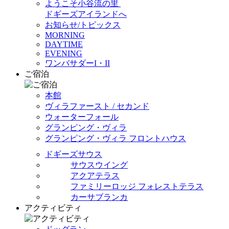
ようこそ小谷流の里
ドギーズアイランドへ
お知らせ/トピックス
MORNING
DAYTIME
EVENING
ワンバサダーI・II
ご宿泊
本館
ヴィラファースト / セカンド
ウォーターフォール
グランピング・ヴィラ
グランピング・ヴィラ フロントハウス
ドギーズサウス
サウスウイング
アクアテラス
ファミリーロッジ フォレストテラス
カーサブランカ
アクティビティ