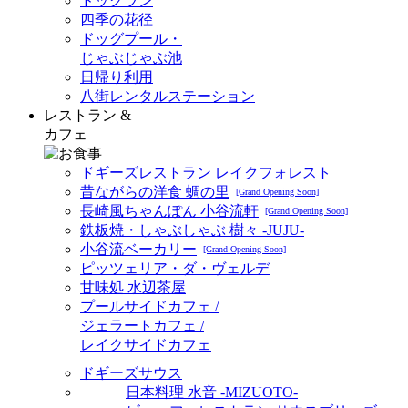
ドッグラン
四季の花径
ドッグプール・
じゃぶじゃぶ池
日帰り利用
八街レンタルステーション
レストラン &
カフェ
ドギーズレストラン レイクフォレスト
昔ながらの洋食 蜩の里
[Grand Opening Soon]
長崎風ちゃんぽん 小谷流軒
[Grand Opening Soon]
鉄板焼・しゃぶしゃぶ 樹々 -JUJU-
小谷流ベーカリー
[Grand Opening Soon]
ピッツェリア・ダ・ヴェルデ
甘味処 水辺茶屋
プールサイドカフェ /
ジェラートカフェ /
レイクサイドカフェ
ドギーズサウス
日本料理 水音 -MIZUOTO-