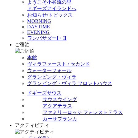
ようこそ小谷流の里
ドギーズアイランドへ
お知らせ/トピックス
MORNING
DAYTIME
EVENING
ワンバサダーI・II
ご宿泊
本館
ヴィラファースト / セカンド
ウォーターフォール
グランピング・ヴィラ
グランピング・ヴィラ フロントハウス
ドギーズサウス
サウスウイング
アクアテラス
ファミリーロッジ フォレストテラス
カーサブランカ
アクティビティ