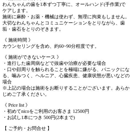
わんちゃんの歯を1本ずつ丁寧に、オールハンド(手作業)で
ケアします。
施術に麻酔・お薬・機械は使わず、無理に拘束もしません。
大切なわんちゃんとコミュニケーションをとりながら、歯
垢・歯石をとりのぞきます。
《 施術時間 》
カウンセリングを含め、約60~90分程度です。
《 施術ができないケース 》
・進行した歯周病などで抜歯や治療が必要な場合
・口や顔周りを触られることを極端に嫌がる、パニックにな
る、噛みつく、ヘルニア、心臓疾患、健康状態が悪いなどの
場合
※上記の場合は施術をお断りすることがございます。あらか
じめご了承ください。
《 Price list 》
・初めてnicoをご利用のお客さま 12500円
・お試し1本につき 500円(2本まで)
【 ご予約・お問合せ 】