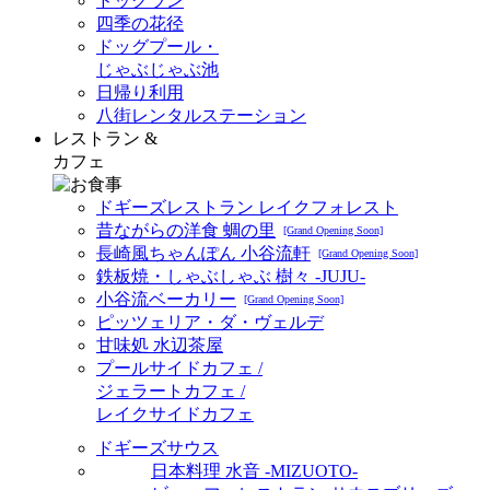
ドッグラン
四季の花径
ドッグプール・
じゃぶじゃぶ池
日帰り利用
八街レンタルステーション
レストラン &
カフェ
ドギーズレストラン レイクフォレスト
昔ながらの洋食 蜩の里
[Grand Opening Soon]
長崎風ちゃんぽん 小谷流軒
[Grand Opening Soon]
鉄板焼・しゃぶしゃぶ 樹々 -JUJU-
小谷流ベーカリー
[Grand Opening Soon]
ピッツェリア・ダ・ヴェルデ
甘味処 水辺茶屋
プールサイドカフェ /
ジェラートカフェ /
レイクサイドカフェ
ドギーズサウス
日本料理 水音 -MIZUOTO-