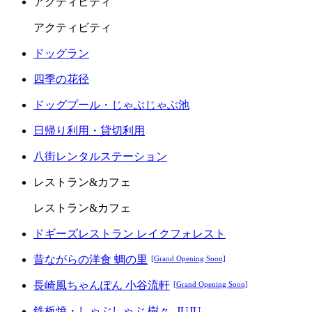
アクティビティ
アクティビティ
ドッグラン
四季の花径
ドッグプール・じゃぶじゃぶ池
日帰り利用・貸切利用
八街レンタルステーション
レストラン&カフェ
レストラン&カフェ
ドギーズレストラン レイクフォレスト
昔ながらの洋食 蜩の里
[Grand Opening Soon]
長崎風ちゃんぽん 小谷流軒
[Grand Opening Soon]
鉄板焼・しゃぶしゃぶ 樹々 -JUJU-