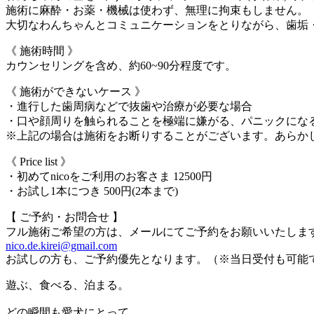
施術に麻酔・お薬・機械は使わず、無理に拘束もしません。
大切なわんちゃんとコミュニケーションをとりながら、歯垢
《 施術時間 》
カウンセリングを含め、約60~90分程度です。
《 施術ができないケース 》
・進行した歯周病などで抜歯や治療が必要な場合
・口や顔周りを触られることを極端に嫌がる、パニックにな
※上記の場合は施術をお断りすることがございます。あらか
《 Price list 》
・初めてnicoをご利用のお客さま 12500円
・お試し1本につき 500円(2本まで)
【 ご予約・お問合せ 】
フル施術ご希望の方は、メールにてご予約をお願いいたしま
nico.de.kirei@gmail.com
お試しの方も、ご予約優先となります。（※当日受付も可能
遊ぶ、食べる、泊まる。
どの瞬間も愛犬にとって