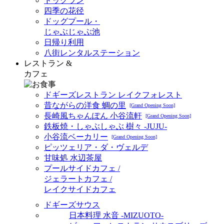
ドッグラン
四季の花径
ドッグプール・
じゃぶじゃぶ池
日帰り利用
八街レンタルステーション
レストラン &
カフェ
ドギーズレストラン レイクフォレスト
昔ながらの洋食 蜩の里
[Grand Opening Soon]
長崎風ちゃんぽん 小谷流軒
[Grand Opening Soon]
鉄板焼・しゃぶしゃぶ 樹々 -JUJU-
小谷流ベーカリー
[Grand Opening Soon]
ピッツェリア・ダ・ヴェルデ
甘味処 水辺茶屋
プールサイドカフェ /
ジェラートカフェ /
レイクサイドカフェ
ドギーズサウス
日本料理 水音 -MIZUOTO-