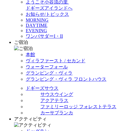
ようこそ小谷流の里
ドギーズアイランドへ
お知らせ/トピックス
MORNING
DAYTIME
EVENING
ワンバサダーI・II
ご宿泊
本館
ヴィラファースト / セカンド
ウォーターフォール
グランピング・ヴィラ
グランピング・ヴィラ フロントハウス
ドギーズサウス
サウスウイング
アクアテラス
ファミリーロッジ フォレストテラス
カーサブランカ
アクティビティ