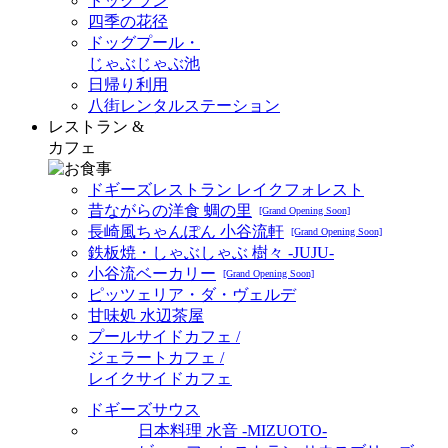
ドッグラン
四季の花径
ドッグプール・
じゃぶじゃぶ池
日帰り利用
八街レンタルステーション
レストラン &
カフェ
ドギーズレストラン レイクフォレスト
昔ながらの洋食 蜩の里
[Grand Opening Soon]
長崎風ちゃんぽん 小谷流軒
[Grand Opening Soon]
鉄板焼・しゃぶしゃぶ 樹々 -JUJU-
小谷流ベーカリー
[Grand Opening Soon]
ピッツェリア・ダ・ヴェルデ
甘味処 水辺茶屋
プールサイドカフェ /
ジェラートカフェ /
レイクサイドカフェ
ドギーズサウス
日本料理 水音 -MIZUOTO-