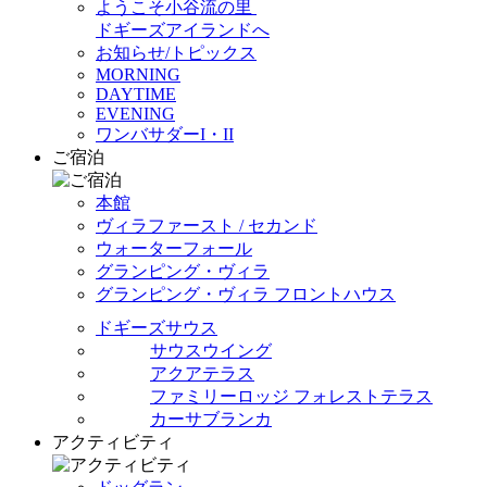
ようこそ小谷流の里
ドギーズアイランドへ
お知らせ/トピックス
MORNING
DAYTIME
EVENING
ワンバサダーI・II
ご宿泊
本館
ヴィラファースト / セカンド
ウォーターフォール
グランピング・ヴィラ
グランピング・ヴィラ フロントハウス
ドギーズサウス
サウスウイング
アクアテラス
ファミリーロッジ フォレストテラス
カーサブランカ
アクティビティ