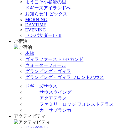
ようこそ小谷流の里
ドギーズアイランドへ
お知らせ/トピックス
MORNING
DAYTIME
EVENING
ワンバサダーI・II
ご宿泊
本館
ヴィラファースト / セカンド
ウォーターフォール
グランピング・ヴィラ
グランピング・ヴィラ フロントハウス
ドギーズサウス
サウスウイング
アクアテラス
ファミリーロッジ フォレストテラス
カーサブランカ
アクティビティ