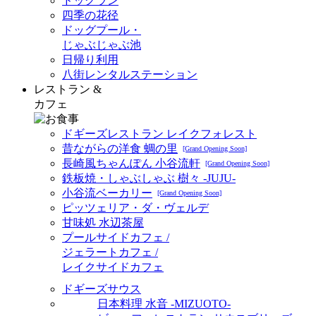
ドッグラン
四季の花径
ドッグプール・
じゃぶじゃぶ池
日帰り利用
八街レンタルステーション
レストラン &
カフェ
ドギーズレストラン レイクフォレスト
昔ながらの洋食 蜩の里
[Grand Opening Soon]
長崎風ちゃんぽん 小谷流軒
[Grand Opening Soon]
鉄板焼・しゃぶしゃぶ 樹々 -JUJU-
小谷流ベーカリー
[Grand Opening Soon]
ピッツェリア・ダ・ヴェルデ
甘味処 水辺茶屋
プールサイドカフェ /
ジェラートカフェ /
レイクサイドカフェ
ドギーズサウス
日本料理 水音 -MIZUOTO-