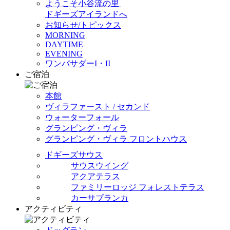
ようこそ小谷流の里
ドギーズアイランドへ
お知らせ/トピックス
MORNING
DAYTIME
EVENING
ワンバサダーI・II
ご宿泊
本館
ヴィラファースト / セカンド
ウォーターフォール
グランピング・ヴィラ
グランピング・ヴィラ フロントハウス
ドギーズサウス
サウスウイング
アクアテラス
ファミリーロッジ フォレストテラス
カーサブランカ
アクティビティ