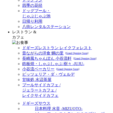
ドッグラン
四季の花径
ドッグプール・
じゃぶじゃぶ池
日帰り利用
八街レンタルステーション
レストラン &
カフェ
ドギーズレストラン レイクフォレスト
昔ながらの洋食 蜩の里
[Grand Opening Soon]
長崎風ちゃんぽん 小谷流軒
[Grand Opening Soon]
鉄板焼・しゃぶしゃぶ 樹々 -JUJU-
小谷流ベーカリー
[Grand Opening Soon]
ピッツェリア・ダ・ヴェルデ
甘味処 水辺茶屋
プールサイドカフェ /
ジェラートカフェ /
レイクサイドカフェ
ドギーズサウス
日本料理 水音 -MIZUOTO-