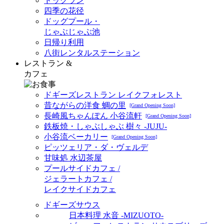
ドッグラン
四季の花径
ドッグプール・
じゃぶじゃぶ池
日帰り利用
八街レンタルステーション
レストラン &
カフェ
ドギーズレストラン レイクフォレスト
昔ながらの洋食 蜩の里
[Grand Opening Soon]
長崎風ちゃんぽん 小谷流軒
[Grand Opening Soon]
鉄板焼・しゃぶしゃぶ 樹々 -JUJU-
小谷流ベーカリー
[Grand Opening Soon]
ピッツェリア・ダ・ヴェルデ
甘味処 水辺茶屋
プールサイドカフェ /
ジェラートカフェ /
レイクサイドカフェ
ドギーズサウス
日本料理 水音 -MIZUOTO-