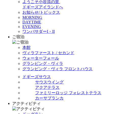
ようこそ小谷流の里
ドギーズアイランドへ
お知らせ/トピックス
MORNING
DAYTIME
EVENING
ワンバサダーI・II
ご宿泊
本館
ヴィラファースト / セカンド
ウォーターフォール
グランピング・ヴィラ
グランピング・ヴィラ フロントハウス
ドギーズサウス
サウスウイング
アクアテラス
ファミリーロッジ フォレストテラス
カーサブランカ
アクティビティ