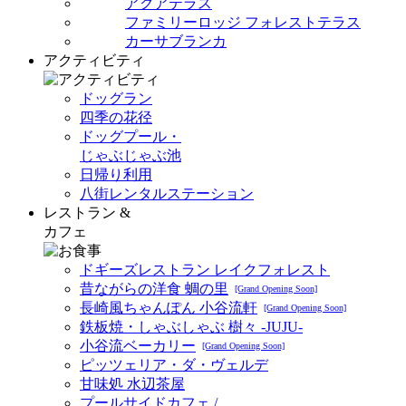
アクアテラス
ファミリーロッジ フォレストテラス
カーサブランカ
アクティビティ
ドッグラン
四季の花径
ドッグプール・
じゃぶじゃぶ池
日帰り利用
八街レンタルステーション
レストラン &
カフェ
ドギーズレストラン レイクフォレスト
昔ながらの洋食 蜩の里
[Grand Opening Soon]
長崎風ちゃんぽん 小谷流軒
[Grand Opening Soon]
鉄板焼・しゃぶしゃぶ 樹々 -JUJU-
小谷流ベーカリー
[Grand Opening Soon]
ピッツェリア・ダ・ヴェルデ
甘味処 水辺茶屋
プールサイドカフェ /