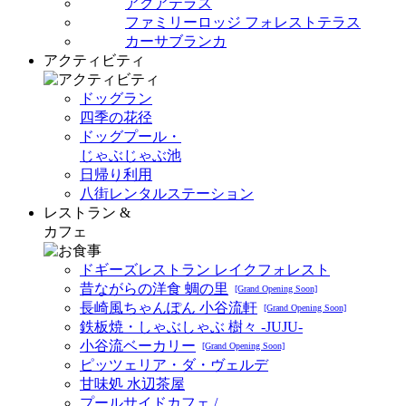
アクアテラス
ファミリーロッジ フォレストテラス
カーサブランカ
アクティビティ
ドッグラン
四季の花径
ドッグプール・
じゃぶじゃぶ池
日帰り利用
八街レンタルステーション
レストラン &
カフェ
ドギーズレストラン レイクフォレスト
昔ながらの洋食 蜩の里
[Grand Opening Soon]
長崎風ちゃんぽん 小谷流軒
[Grand Opening Soon]
鉄板焼・しゃぶしゃぶ 樹々 -JUJU-
小谷流ベーカリー
[Grand Opening Soon]
ピッツェリア・ダ・ヴェルデ
甘味処 水辺茶屋
プールサイドカフェ /