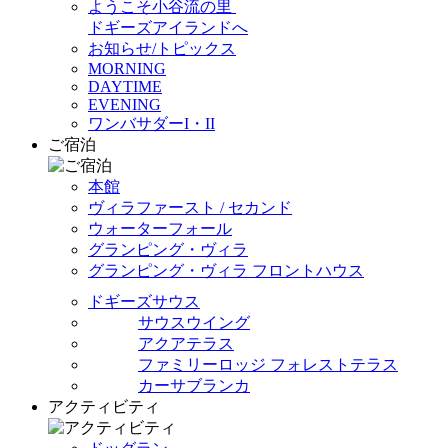
ようこそ小谷流の里
ドギーズアイランドへ
お知らせ/トピックス
MORNING
DAYTIME
EVENING
ワンバサダーI・II
ご宿泊
本館
ヴィラファースト / セカンド
ウォーターフォール
グランピング・ヴィラ
グランピング・ヴィラ フロントハウス
ドギーズサウス
サウスウイング
アクアテラス
ファミリーロッジ フォレストテラス
カーサブランカ
アクティビティ