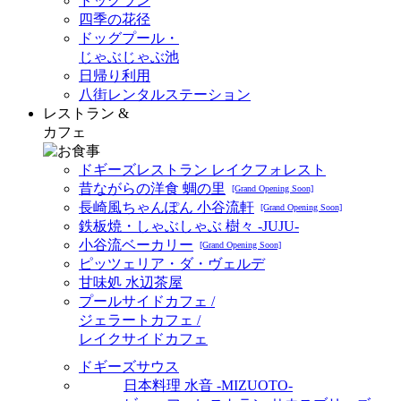
ドッグラン
四季の花径
ドッグプール・
じゃぶじゃぶ池
日帰り利用
八街レンタルステーション
レストラン &
カフェ
ドギーズレストラン レイクフォレスト
昔ながらの洋食 蜩の里
[Grand Opening Soon]
長崎風ちゃんぽん 小谷流軒
[Grand Opening Soon]
鉄板焼・しゃぶしゃぶ 樹々 -JUJU-
小谷流ベーカリー
[Grand Opening Soon]
ピッツェリア・ダ・ヴェルデ
甘味処 水辺茶屋
プールサイドカフェ /
ジェラートカフェ /
レイクサイドカフェ
ドギーズサウス
日本料理 水音 -MIZUOTO-