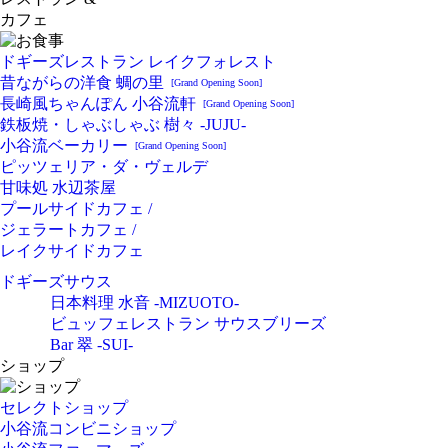
カフェ
ドギーズレストラン レイクフォレスト
昔ながらの洋食 蜩の里
[Grand Opening Soon]
長崎風ちゃんぽん 小谷流軒
[Grand Opening Soon]
鉄板焼・しゃぶしゃぶ 樹々 -JUJU-
小谷流ベーカリー
[Grand Opening Soon]
ピッツェリア・ダ・ヴェルデ
甘味処 水辺茶屋
プールサイドカフェ /
ジェラートカフェ /
レイクサイドカフェ
ドギーズサウス
日本料理 水音 -MIZUOTO-
ビュッフェレストラン サウスブリーズ
Bar 翠 -SUI-
ショップ
セレクトショップ
小谷流コンビニショップ