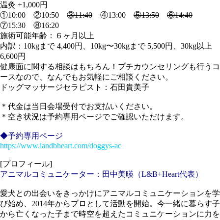
温灸 +1,000円
①10:00 ②10:50
③11:40
④13:00
⑤13:50
⑥14:40
⑦15:30 ⑧16:20
施術可能年齢：６ヶ月以上
内訳：10kgまで 4,400円、10kg〜30kgまで 5,500円、30kg以上
6,600円
健康面に関する相談はもちろん！プチカウンセリングも行うコ
ースなので、なんでもお気軽にご相談ください。
ドッグマッサージセラピスト：石田貴美子
＊代金は当日会場受付でお支払いください。
＊空き状況は予約専用ページでご確認いただけます。
◆予約専用ページ
https://www.landbheart.com/doggys-ac
[プロフィール]
アニマルコミュニケーター：田中美暎（L&B+Heart代表）
愛犬との出会いをきっかけにアニマルコミュニケーションを学
び始め、2014年からプロとして活動を開始。今一緒に暮らす子
から亡くなった子まで時空を超えたコミュニケーションに力を