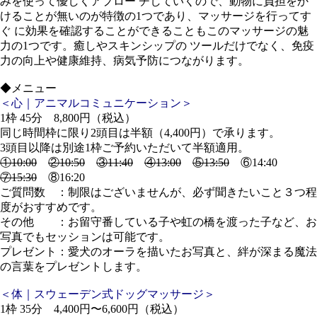
みを使って優しくアプロー チしていくので、動物に負担をか
けることが無いのが特徴の1つであり、マッサージを行ってす
ぐ に効果を確認することができることもこのマッサージの魅
力の1つです。癒しやスキンシップの ツールだけでなく、免疫
力の向上や健康維持、病気予防につながります。
◆メニュー
＜心｜アニマルコミュニケーション＞
1枠 45分 8,800円（税込）
同じ時間枠に限り2頭目は半額（4,400円）で承ります。
3頭目以降は別途1枠ご予約いただいて半額適用。
①10:00
②10:50
③11:40
④13:00
⑤13:50
⑥14:40
⑦15:30
⑧16:20
ご質問数 ：制限はございませんが、必ず聞きたいこと３つ程
度がおすすめです。
その他 ：お留守番している子や虹の橋を渡った子など、お
写真でもセッションは可能です。
プレゼント：愛犬のオーラを描いたお写真と、絆が深まる魔法
の言葉をプレゼントします。
＜体｜スウェーデン式ドッグマッサージ＞
1枠 35分 4,400円〜6,600円（税込）