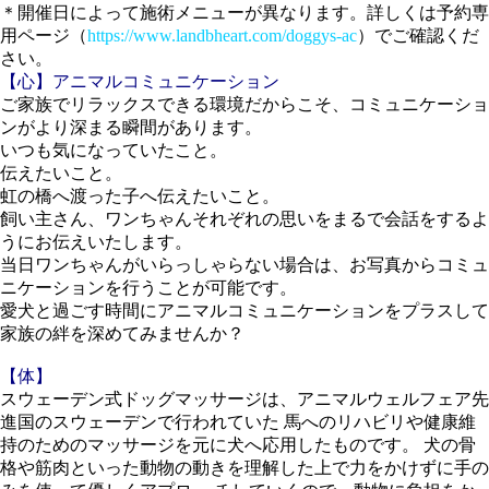
＊開催日によって施術メニューが異なります。詳しくは予約専
用ページ（
https://www.landbheart.com/doggys-ac
）でご確認くだ
さい。
【心】アニマルコミュニケーション
ご家族でリラックスできる環境だからこそ、コミュニケーショ
ンがより深まる瞬間があります。
いつも気になっていたこと。
伝えたいこと。
虹の橋へ渡った子へ伝えたいこと。
飼い主さん、ワンちゃんそれぞれの思いをまるで会話をするよ
うにお伝えいたします。
当日ワンちゃんがいらっしゃらない場合は、お写真からコミュ
ニケーションを行うことが可能です。
愛犬と過ごす時間にアニマルコミュニケーションをプラスして
家族の絆を深めてみませんか？
【体】
スウェーデン式ドッグマッサージは、アニマルウェルフェア先
進国のスウェーデンで行われていた 馬へのリハビリや健康維
持のためのマッサージを元に犬へ応用したものです。 犬の骨
格や筋肉といった動物の動きを理解した上で力をかけずに手の