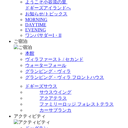
ようこそ小谷流の里
ドギーズアイランドへ
お知らせ/トピックス
MORNING
DAYTIME
EVENING
ワンバサダーI・II
ご宿泊
本館
ヴィラファースト / セカンド
ウォーターフォール
グランピング・ヴィラ
グランピング・ヴィラ フロントハウス
ドギーズサウス
サウスウイング
アクアテラス
ファミリーロッジ フォレストテラス
カーサブランカ
アクティビティ