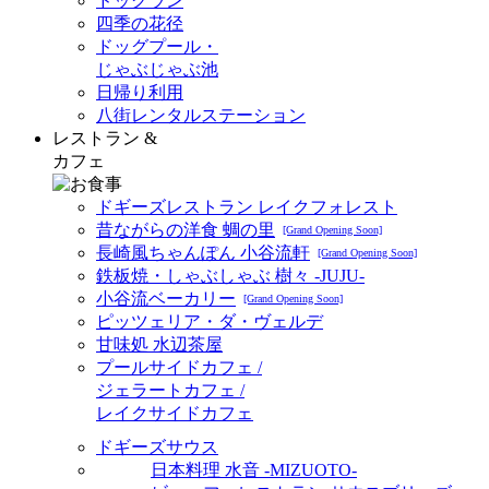
ドッグラン
四季の花径
ドッグプール・
じゃぶじゃぶ池
日帰り利用
八街レンタルステーション
レストラン &
カフェ
ドギーズレストラン レイクフォレスト
昔ながらの洋食 蜩の里
[Grand Opening Soon]
長崎風ちゃんぽん 小谷流軒
[Grand Opening Soon]
鉄板焼・しゃぶしゃぶ 樹々 -JUJU-
小谷流ベーカリー
[Grand Opening Soon]
ピッツェリア・ダ・ヴェルデ
甘味処 水辺茶屋
プールサイドカフェ /
ジェラートカフェ /
レイクサイドカフェ
ドギーズサウス
日本料理 水音 -MIZUOTO-