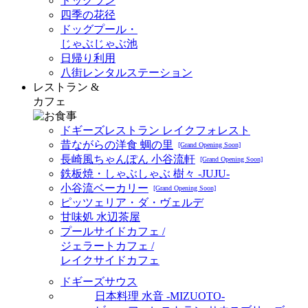
ドッグラン
四季の花径
ドッグプール・
じゃぶじゃぶ池
日帰り利用
八街レンタルステーション
レストラン &
カフェ
ドギーズレストラン レイクフォレスト
昔ながらの洋食 蜩の里
[Grand Opening Soon]
長崎風ちゃんぽん 小谷流軒
[Grand Opening Soon]
鉄板焼・しゃぶしゃぶ 樹々 -JUJU-
小谷流ベーカリー
[Grand Opening Soon]
ピッツェリア・ダ・ヴェルデ
甘味処 水辺茶屋
プールサイドカフェ /
ジェラートカフェ /
レイクサイドカフェ
ドギーズサウス
日本料理 水音 -MIZUOTO-