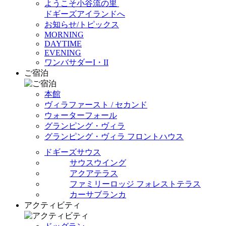
ようこそ小谷流の里
ドギーズアイランドへ
お知らせ/トピックス
MORNING
DAYTIME
EVENING
ワンバサダーI・II
ご宿泊
本館
ヴィラファースト / セカンド
ウォーターフォール
グランピング・ヴィラ
グランピング・ヴィラ フロントハウス
ドギーズサウス
サウスウイング
アクアテラス
ファミリーロッジ フォレストテラス
カーサブランカ
アクティビティ