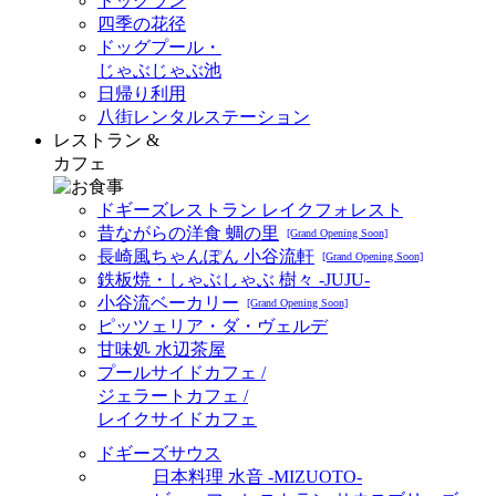
ドッグラン
四季の花径
ドッグプール・
じゃぶじゃぶ池
日帰り利用
八街レンタルステーション
レストラン &
カフェ
ドギーズレストラン レイクフォレスト
昔ながらの洋食 蜩の里
[Grand Opening Soon]
長崎風ちゃんぽん 小谷流軒
[Grand Opening Soon]
鉄板焼・しゃぶしゃぶ 樹々 -JUJU-
小谷流ベーカリー
[Grand Opening Soon]
ピッツェリア・ダ・ヴェルデ
甘味処 水辺茶屋
プールサイドカフェ /
ジェラートカフェ /
レイクサイドカフェ
ドギーズサウス
日本料理 水音 -MIZUOTO-