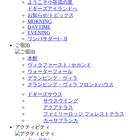
ようこそ小谷流の里
ドギーズアイランドへ
お知らせ/トピックス
MORNING
DAYTIME
EVENING
ワンバサダーI・II
ご宿泊
本館
ヴィラファースト / セカンド
ウォーターフォール
グランピング・ヴィラ
グランピング・ヴィラ フロントハウス
ドギーズサウス
サウスウイング
アクアテラス
ファミリーロッジ フォレストテラス
カーサブランカ
アクティビティ