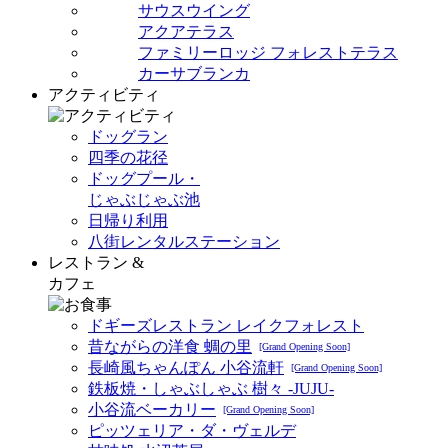
サウスウイング
アクアテラス
ファミリーロッジ フォレストテラス
カーサブランカ
アクティビティ
ドッグラン
四季の花径
ドッグプール・
じゃぶじゃぶ池
日帰り利用
八街レンタルステーション
レストラン &
カフェ
ドギーズレストラン レイクフォレスト
昔ながらの洋食 蜩の里
[Grand Opening Soon]
長崎風ちゃんぽん 小谷流軒
[Grand Opening Soon]
鉄板焼・しゃぶしゃぶ 樹々 -JUJU-
小谷流ベーカリー
[Grand Opening Soon]
ピッツェリア・ダ・ヴェルデ