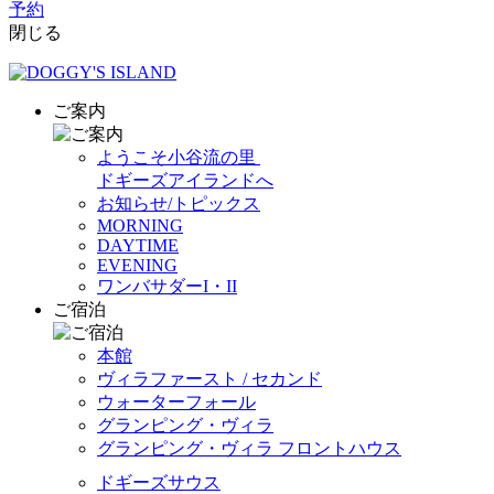
予約
閉じる
ご案内
ようこそ小谷流の里
ドギーズアイランドへ
お知らせ/トピックス
MORNING
DAYTIME
EVENING
ワンバサダーI・II
ご宿泊
本館
ヴィラファースト / セカンド
ウォーターフォール
グランピング・ヴィラ
グランピング・ヴィラ フロントハウス
ドギーズサウス