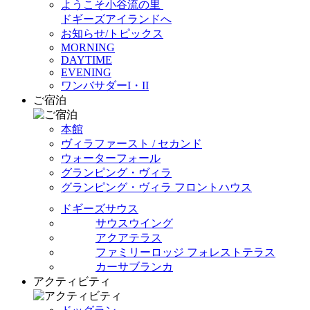
ようこそ小谷流の里
ドギーズアイランドへ
お知らせ/トピックス
MORNING
DAYTIME
EVENING
ワンバサダーI・II
ご宿泊
本館
ヴィラファースト / セカンド
ウォーターフォール
グランピング・ヴィラ
グランピング・ヴィラ フロントハウス
ドギーズサウス
サウスウイング
アクアテラス
ファミリーロッジ フォレストテラス
カーサブランカ
アクティビティ