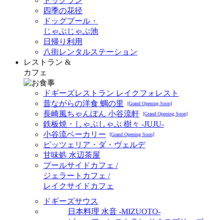
ドッグラン
四季の花径
ドッグプール・
じゃぶじゃぶ池
日帰り利用
八街レンタルステーション
レストラン &
カフェ
ドギーズレストラン レイクフォレスト
昔ながらの洋食 蜩の里
[Grand Opening Soon]
長崎風ちゃんぽん 小谷流軒
[Grand Opening Soon]
鉄板焼・しゃぶしゃぶ 樹々 -JUJU-
小谷流ベーカリー
[Grand Opening Soon]
ピッツェリア・ダ・ヴェルデ
甘味処 水辺茶屋
プールサイドカフェ /
ジェラートカフェ /
レイクサイドカフェ
ドギーズサウス
日本料理 水音 -MIZUOTO-