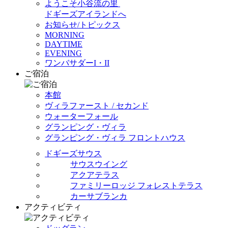
ようこそ小谷流の里
ドギーズアイランドへ
お知らせ/トピックス
MORNING
DAYTIME
EVENING
ワンバサダーI・II
ご宿泊
本館
ヴィラファースト / セカンド
ウォーターフォール
グランピング・ヴィラ
グランピング・ヴィラ フロントハウス
ドギーズサウス
サウスウイング
アクアテラス
ファミリーロッジ フォレストテラス
カーサブランカ
アクティビティ