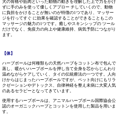
犬の骨格や筋肉といった動物の動きを理解した上で力をかけ
ずに手のみを使って優しくアプロー チしていくので、動物
に負担をかけることが無いのが特徴の1つであり、マッサー
ジを行ってすぐ に効果を確認することができることもこの
マッサージの魅力の1つです。癒しやスキンシップの ツール
だけでなく、免疫力の向上や健康維持、病気予防につながり
ます。
【体】
ハーブボールは何種類もの天然ハーブをコットン布で包んで
蒸し、暖かいハーブボールを押し当て全身を芯からじんわり
温めながらケアしていく、タイの伝統療法の一つです。人向
けからはじまったハーブボールですが、ペット向けにもリラ
クゼーションやデトックス、自律神経を整え未病に大変人気
のあるセラピーとなってきています。
使用するハーブボールは、アニマルハーブボール国際協会公
認のオーガニックハーブとコットンを使用した製品を用いま
す。