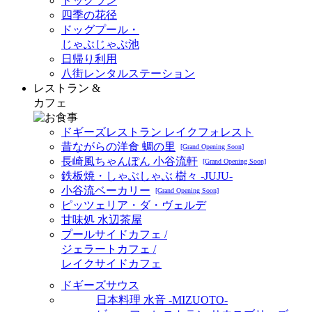
ドッグラン
四季の花径
ドッグプール・
じゃぶじゃぶ池
日帰り利用
八街レンタルステーション
レストラン &
カフェ
ドギーズレストラン レイクフォレスト
昔ながらの洋食 蜩の里
[Grand Opening Soon]
長崎風ちゃんぽん 小谷流軒
[Grand Opening Soon]
鉄板焼・しゃぶしゃぶ 樹々 -JUJU-
小谷流ベーカリー
[Grand Opening Soon]
ピッツェリア・ダ・ヴェルデ
甘味処 水辺茶屋
プールサイドカフェ /
ジェラートカフェ /
レイクサイドカフェ
ドギーズサウス
日本料理 水音 -MIZUOTO-