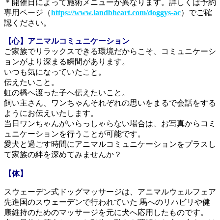
＊開催日によって施術メニューが異なります。詳しくは予約
専用ページ（
https://www.landbheart.com/doggys-ac
）でご確
認ください。
【心】アニマルコミュニケーション
ご家族でリラックスできる環境だからこそ、コミュニケーシ
ョンがより深まる瞬間があります。
いつも気になっていたこと。
伝えたいこと。
虹の橋へ渡った子へ伝えたいこと。
飼い主さん、ワンちゃんそれぞれの思いをまるで会話をする
ようにお伝えいたします。
当日ワンちゃんがいらっしゃらない場合は、お写真からコミ
ュニケーションを行うことが可能です。
愛犬と過ごす時間にアニマルコミュニケーションをプラスし
て家族の絆を深めてみませんか？
【体】
スウェーデン式ドッグマッサージは、アニマルウェルフェア
先進国のスウェーデンで行われていた 馬へのリハビリや健
康維持のためのマッサージを元に犬へ応用したものです。