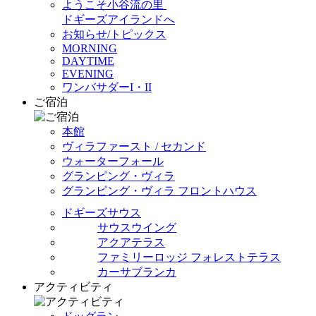
ようこそ小谷流の里
ドギーズアイランドへ
お知らせ/トピックス
MORNING
DAYTIME
EVENING
ワンバサダーI・II
ご宿泊
本館
ヴィラファースト / セカンド
ウォーターフォール
グランピング・ヴィラ
グランピング・ヴィラ フロントハウス
ドギーズサウス
サウスウイング
アクアテラス
ファミリーロッジ フォレストテラス
カーサブランカ
アクティビティ