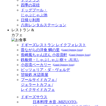
ドッグラン
四季の花径
ドッグプール・
じゃぶじゃぶ池
日帰り利用
八街レンタルステーション
レストラン &
カフェ
ドギーズレストラン レイクフォレスト
昔ながらの洋食 蜩の里
[Grand Opening Soon]
長崎風ちゃんぽん 小谷流軒
[Grand Opening Soon]
鉄板焼・しゃぶしゃぶ 樹々 -JUJU-
小谷流ベーカリー
[Grand Opening Soon]
ピッツェリア・ダ・ヴェルデ
甘味処 水辺茶屋
プールサイドカフェ /
ジェラートカフェ /
レイクサイドカフェ
ドギーズサウス
日本料理 水音 -MIZUOTO-