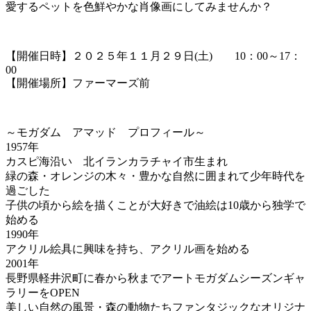
愛するペットを色鮮やかな肖像画にしてみませんか？
【開催日時】２０２５年１１月２９日(土) 10：00～17：
00
【開催場所】ファーマーズ前
～モガダム アマッド プロフィール～
1957年
カスピ海沿い 北イランカラチャイ市生まれ
緑の森・オレンジの木々・豊かな自然に囲まれて少年時代を
過ごした
子供の頃から絵を描くことが大好きで油絵は10歳から独学で
始める
1990年
アクリル絵具に興味を持ち、アクリル画を始める
2001年
長野県軽井沢町に春から秋までアートモガダムシーズンギャ
ラリーをOPEN
美しい自然の風景・森の動物たちファンタジックなオリジナ