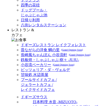
ドッグラン
四季の花径
ドッグプール・
じゃぶじゃぶ池
日帰り利用
八街レンタルステーション
レストラン &
カフェ
ドギーズレストラン レイクフォレスト
昔ながらの洋食 蜩の里
[Grand Opening Soon]
長崎風ちゃんぽん 小谷流軒
[Grand Opening Soon]
鉄板焼・しゃぶしゃぶ 樹々 -JUJU-
小谷流ベーカリー
[Grand Opening Soon]
ピッツェリア・ダ・ヴェルデ
甘味処 水辺茶屋
プールサイドカフェ /
ジェラートカフェ /
レイクサイドカフェ
ドギーズサウス
日本料理 水音 -MIZUOTO-