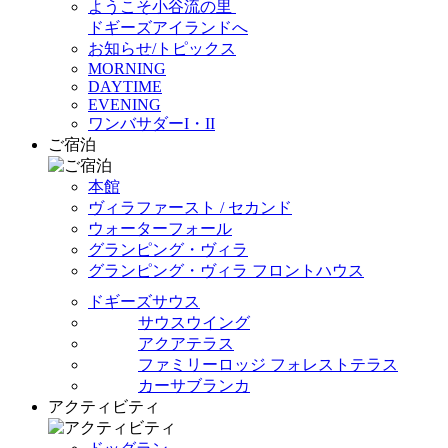
ようこそ小谷流の里
ドギーズアイランドへ
お知らせ/トピックス
MORNING
DAYTIME
EVENING
ワンバサダーI・II
ご宿泊
本館
ヴィラファースト / セカンド
ウォーターフォール
グランピング・ヴィラ
グランピング・ヴィラ フロントハウス
ドギーズサウス
サウスウイング
アクアテラス
ファミリーロッジ フォレストテラス
カーサブランカ
アクティビティ