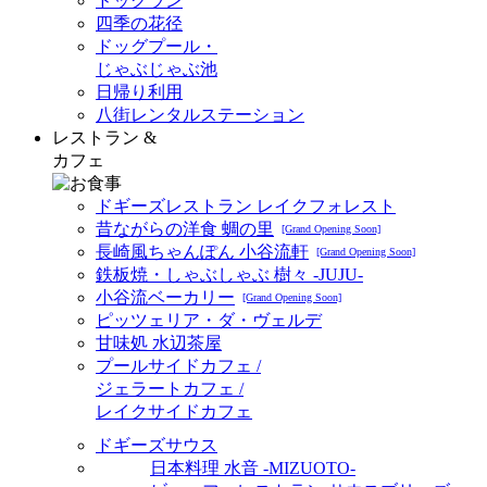
ドッグラン
四季の花径
ドッグプール・
じゃぶじゃぶ池
日帰り利用
八街レンタルステーション
レストラン &
カフェ
ドギーズレストラン レイクフォレスト
昔ながらの洋食 蜩の里
[Grand Opening Soon]
長崎風ちゃんぽん 小谷流軒
[Grand Opening Soon]
鉄板焼・しゃぶしゃぶ 樹々 -JUJU-
小谷流ベーカリー
[Grand Opening Soon]
ピッツェリア・ダ・ヴェルデ
甘味処 水辺茶屋
プールサイドカフェ /
ジェラートカフェ /
レイクサイドカフェ
ドギーズサウス
日本料理 水音 -MIZUOTO-