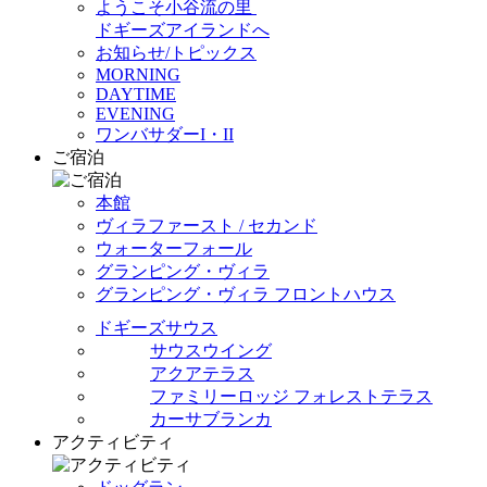
ようこそ小谷流の里
ドギーズアイランドへ
お知らせ/トピックス
MORNING
DAYTIME
EVENING
ワンバサダーI・II
ご宿泊
本館
ヴィラファースト / セカンド
ウォーターフォール
グランピング・ヴィラ
グランピング・ヴィラ フロントハウス
ドギーズサウス
サウスウイング
アクアテラス
ファミリーロッジ フォレストテラス
カーサブランカ
アクティビティ