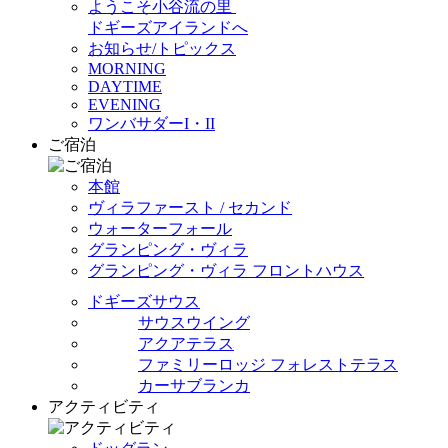
ようこそ小谷流の里
ドギーズアイランドへ
お知らせ/トピックス
MORNING
DAYTIME
EVENING
ワンバサダーI・II
ご宿泊
本館
ヴィラファースト / セカンド
ウォーターフォール
グランピング・ヴィラ
グランピング・ヴィラ フロントハウス
ドギーズサウス
サウスウイング
アクアテラス
ファミリーロッジ フォレストテラス
カーサブランカ
アクティビティ