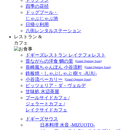
ドッグラン
四季の花径
ドッグプール・
じゃぶじゃぶ池
日帰り利用
八街レンタルステーション
レストラン &
カフェ
ドギーズレストラン レイクフォレスト
昔ながらの洋食 蜩の里
[Grand Opening Soon]
長崎風ちゃんぽん 小谷流軒
[Grand Opening Soon]
鉄板焼・しゃぶしゃぶ 樹々 -JUJU-
小谷流ベーカリー
[Grand Opening Soon]
ピッツェリア・ダ・ヴェルデ
甘味処 水辺茶屋
プールサイドカフェ /
ジェラートカフェ /
レイクサイドカフェ
ドギーズサウス
日本料理 水音 -MIZUOTO-