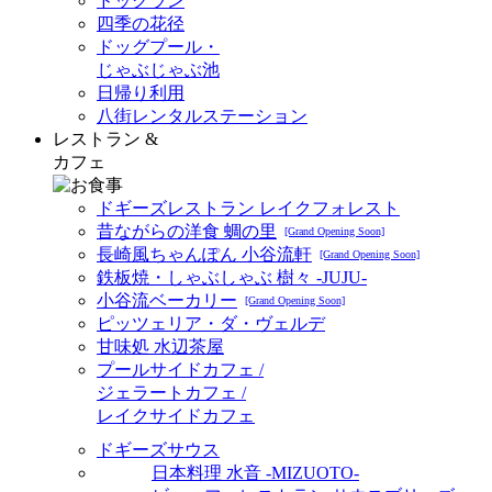
ドッグラン
四季の花径
ドッグプール・
じゃぶじゃぶ池
日帰り利用
八街レンタルステーション
レストラン &
カフェ
ドギーズレストラン レイクフォレスト
昔ながらの洋食 蜩の里
[Grand Opening Soon]
長崎風ちゃんぽん 小谷流軒
[Grand Opening Soon]
鉄板焼・しゃぶしゃぶ 樹々 -JUJU-
小谷流ベーカリー
[Grand Opening Soon]
ピッツェリア・ダ・ヴェルデ
甘味処 水辺茶屋
プールサイドカフェ /
ジェラートカフェ /
レイクサイドカフェ
ドギーズサウス
日本料理 水音 -MIZUOTO-