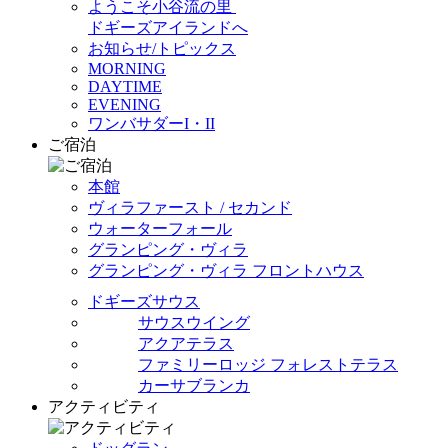
ようこそ小谷流の里
ドギーズアイランドへ
お知らせ/トピックス
MORNING
DAYTIME
EVENING
ワンバサダーI・II
ご宿泊
本館
ヴィラファースト / セカンド
ウォーターフォール
グランピング・ヴィラ
グランピング・ヴィラ フロントハウス
ドギーズサウス
サウスウイング
アクアテラス
ファミリーロッジ フォレストテラス
カーサブランカ
アクティビティ