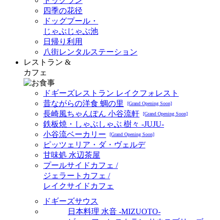
ドッグラン
四季の花径
ドッグプール・
じゃぶじゃぶ池
日帰り利用
八街レンタルステーション
レストラン &
カフェ
ドギーズレストラン レイクフォレスト
昔ながらの洋食 蜩の里
[Grand Opening Soon]
長崎風ちゃんぽん 小谷流軒
[Grand Opening Soon]
鉄板焼・しゃぶしゃぶ 樹々 -JUJU-
小谷流ベーカリー
[Grand Opening Soon]
ピッツェリア・ダ・ヴェルデ
甘味処 水辺茶屋
プールサイドカフェ /
ジェラートカフェ /
レイクサイドカフェ
ドギーズサウス
日本料理 水音 -MIZUOTO-