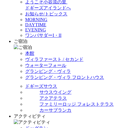
ようこそ小谷流の里
ドギーズアイランドへ
お知らせ/トピックス
MORNING
DAYTIME
EVENING
ワンバサダーI・II
ご宿泊
本館
ヴィラファースト / セカンド
ウォーターフォール
グランピング・ヴィラ
グランピング・ヴィラ フロントハウス
ドギーズサウス
サウスウイング
アクアテラス
ファミリーロッジ フォレストテラス
カーサブランカ
アクティビティ