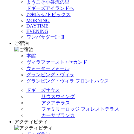
ようこそ小谷流の里
ドギーズアイランドへ
お知らせ/トピックス
MORNING
DAYTIME
EVENING
ワンバサダーI・II
ご宿泊
本館
ヴィラファースト / セカンド
ウォーターフォール
グランピング・ヴィラ
グランピング・ヴィラ フロントハウス
ドギーズサウス
サウスウイング
アクアテラス
ファミリーロッジ フォレストテラス
カーサブランカ
アクティビティ