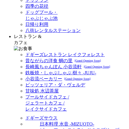
ドッグラン
四季の花径
ドッグプール・
じゃぶじゃぶ池
日帰り利用
八街レンタルステーション
レストラン &
カフェ
ドギーズレストラン レイクフォレスト
昔ながらの洋食 蜩の里
[Grand Opening Soon]
長崎風ちゃんぽん 小谷流軒
[Grand Opening Soon]
鉄板焼・しゃぶしゃぶ 樹々 -JUJU-
小谷流ベーカリー
[Grand Opening Soon]
ピッツェリア・ダ・ヴェルデ
甘味処 水辺茶屋
プールサイドカフェ /
ジェラートカフェ /
レイクサイドカフェ
ドギーズサウス
日本料理 水音 -MIZUOTO-