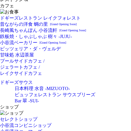
カフェ
ドギーズレストラン レイクフォレスト
昔ながらの洋食 蜩の里
[Grand Opening Soon]
長崎風ちゃんぽん 小谷流軒
[Grand Opening Soon]
鉄板焼・しゃぶしゃぶ 樹々 -JUJU-
小谷流ベーカリー
[Grand Opening Soon]
ピッツェリア・ダ・ヴェルデ
甘味処 水辺茶屋
プールサイドカフェ /
ジェラートカフェ /
レイクサイドカフェ
ドギーズサウス
日本料理 水音 -MIZUOTO-
ビュッフェレストラン サウスブリーズ
Bar 翠 -SUI-
ショップ
セレクトショップ
小谷流コンビニショップ