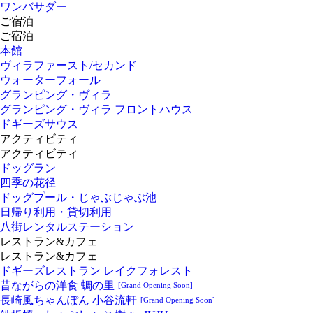
ワンバサダー
ご宿泊
ご宿泊
本館
ヴィラファースト/セカンド
ウォーターフォール
グランピング・ヴィラ
グランピング・ヴィラ フロントハウス
ドギーズサウス
アクティビティ
アクティビティ
ドッグラン
四季の花径
ドッグプール・じゃぶじゃぶ池
日帰り利用・貸切利用
八街レンタルステーション
レストラン&カフェ
レストラン&カフェ
ドギーズレストラン レイクフォレスト
昔ながらの洋食 蜩の里
[Grand Opening Soon]
長崎風ちゃんぽん 小谷流軒
[Grand Opening Soon]